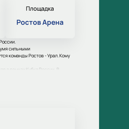
Площадка
Ростов Арена
 России.
вумя сильными
тся команды Ростов - Урал. Кому
ов в рамках Кубка России. В
ые поражения.
 стадионе. В любом случае вас
ка после будничной недели.