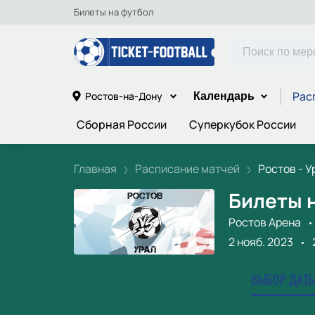
Билеты на футбол
Рас
Ростов-на-Дону
Календарь
Сборная России
Суперкубок России
Главная
Расписание матчей
Ростов - У
Билеты н
Ростов Арена
2 нояб. 2023
ВЫБОР ДАТЫ