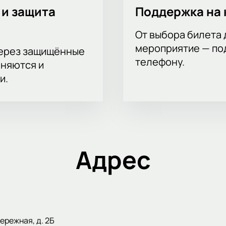
 и защита
Поддержка на 
От выбора билета 
мероприятие — под
через защищённые
телефону.
аняются и
и.
Адрес
ережная, д. 2Б