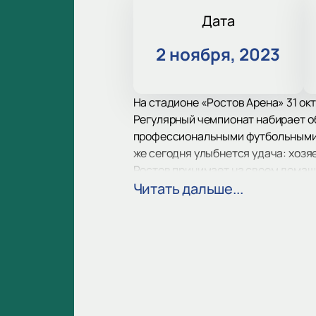
Дата
2 ноября, 2023
На стадионе «Ростов Арена» 31 окт
Регулярный чемпионат набирает о
профессиональными футбольными кл
же сегодня улыбнется удача: хозя
Ростов принимает на своем домашне
статистике личного противостояни
Читать дальше...
Каким будет исход предстоящей иг
ждет атмосфера соперничества, д