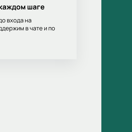
каждом шаге
до входа на
держим в чате и по