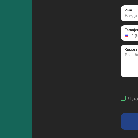
Имя
Телефо
Коммен
Я д