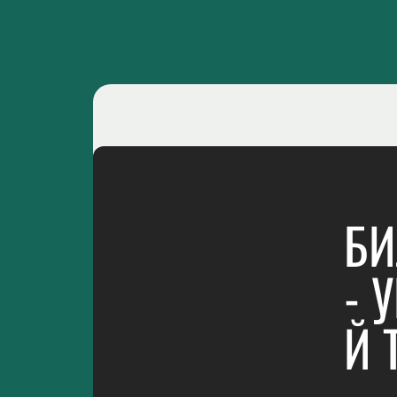
БИ
- 
Й 