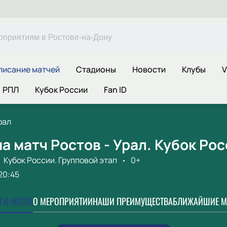
писание матчей
Стадионы
Новости
Клубы
V
РПЛ
Кубок России
Fan ID
рал
а матч Ростов - Урал. Кубок Рос
Кубок России. Групповой этап
0+
20:45
 И МЕСТА
О МЕРОПРИЯТИИ
НАШИ ПРЕИМУЩЕСТВА
БЛИЖАЙШИЕ М