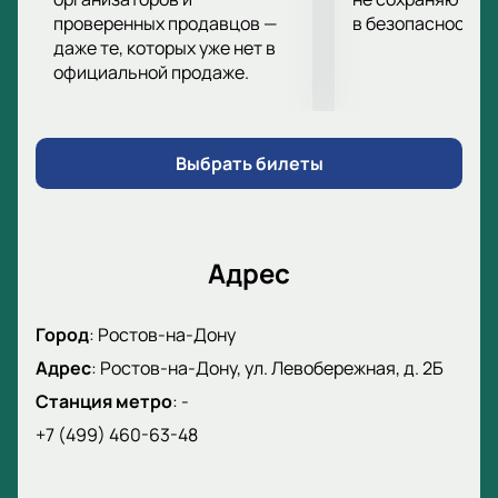
историей и громкими победами, неоднократный
проверенных продавцов —
в безопасности.
участник престижных турниров Европы. Клуб из
даже те, которых уже нет в
официальной продаже.
Санкт-Петербурга, известный как «Зенит»,
многократно становился чемпионом страны и
обладателем международных трофеев. Встреча
этих команд всегда становится украшением
Выбрать билеты
матчей РПЛ.
Место проведения: Ростов Арена
Ростов Арена — современный стадион,
Адрес
соответствующий высоким стандартам футбола.
Просторные трибуны обеспечивают отличный
Город
:
Ростов-на-Дону
обзор поля с любой точки стадиона. Болельщикам
Адрес
:
Ростов-на-Дону, ул. Левобережная, д. 2Б
доступны различные категории мест: от
стандартных до ВИП-лож. Здесь вы почувствуете
Станция метро
:
-
драйв настоящего футбольного праздника и
+7 (499) 460-63-48
станете частью масштабного спортивного
события.