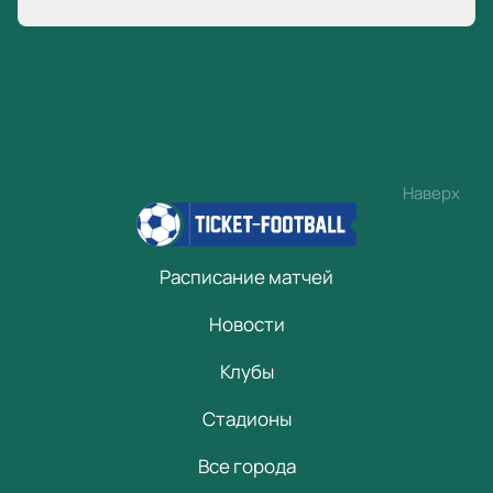
Наверх
Расписание матчей
Новости
Клубы
Стадионы
Все города