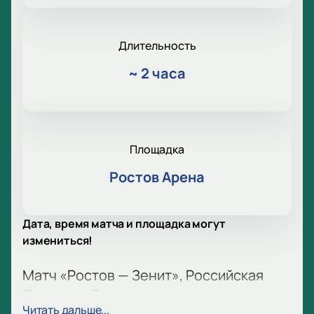
Длительность
~
2 часа
Площадка
Ростов Арена
Дата, время матча и площадка могут
измениться!
Матч «Ростов — Зенит», Российская
Премьер-Лига
Читать дальше...
Футбольный матч «Ростов — Зенит» в рамках РПЛ —