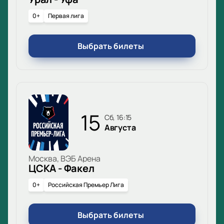
0+
Первая лига
Выбрать билеты
15
сб, 16:15
Августа
Москва, ВЭБ Арена
ЦСКА - Факел
0+
Российская Премьер Лига
Выбрать билеты