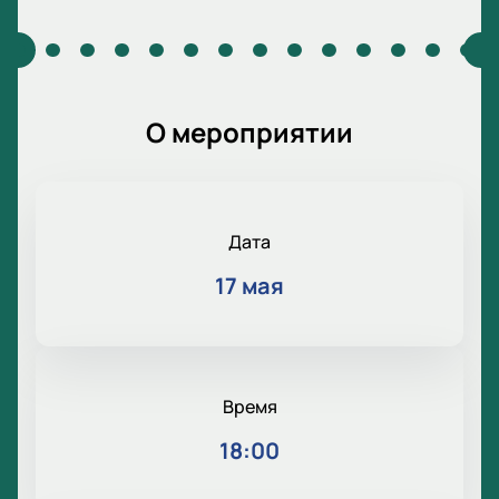
О мероприятии
Дата
17 мая
Время
18:00