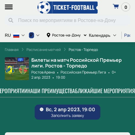
0
Расп
₽
Ростов-на-Дону
RU
Календарь
Главная
Расписание матчей
Ростов - Торпедо
Билеты на матч Российской Премьер
лиги. Ростов - Торпедо
Ростов Арена
Российская Премьер Лига
0+
2 апр. 2023
19:00
МЕРОПРИЯТИИ
НАШИ ПРЕИМУЩЕСТВА
БЛИЖАЙШИЕ МЕРОПРИЯТИЯ