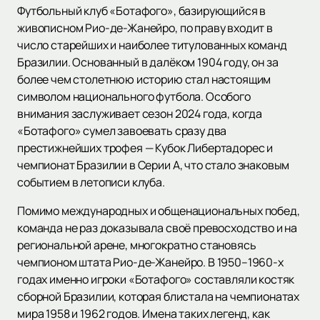
Футбольный клуб «Ботафого», базирующийся в
живописном Рио-де-Жанейро, по праву входит в
число старейших и наиболее титулованных команд
Бразилии. Основанный в далёком 1904 году, он за
более чем столетнюю историю стал настоящим
символом национального футбола. Особого
внимания заслуживает сезон 2024 года, когда
«Ботафого» сумел завоевать сразу два
престижнейших трофея — Кубок Либертадорес и
чемпионат Бразилии в Серии А, что стало знаковым
событием в летописи клуба.
Помимо международных и общенациональных побед,
команда не раз доказывала своё превосходство и на
региональной арене, многократно становясь
чемпионом штата Рио-де-Жанейро. В 1950–1960-х
годах именно игроки «Ботафого» составляли костяк
сборной Бразилии, которая блистала на чемпионатах
мира 1958 и 1962 годов. Имена таких легенд, как