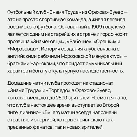
Футбольный клуб «Знамя Труда» из Орехово-Зуево —
это не просто спортивная команда, а живая легенда
российского футбола. Основанный в 1909 году, клуб
является одним из старейших в стране и гордо носит
прозвища «Знаменовцы», «Рабочие», «Орешки» и
«Морозовцы». История создания клуба связана с
английскими рабочими Морозовской мануфактуры —
братьями Чарноками, что придает ему уникальный
характер и богатую культурную наследственность.
Домашние матчи клуба проходят на стадионах
«Знамя Труда» и «Торпедо» в Орехово-Зуево,
которые вмещают до 2500 зрителей. Несмотря на то,
что клуб в настоящее время выступает во Второй
лиге, дивизион «Б», его матчи всегда наполнены
страстью и энергией, которые привлекают как
преданных фанатов, так и новых зрителей.