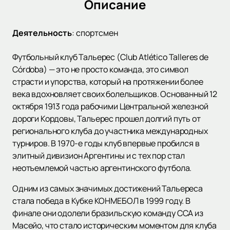
Описание
Деятельность
:
спортсмен
Футбольный клуб Тальерес (Club Atlético Talleres de
Córdoba) — это не просто команда, это символ
страсти и упорства, который на протяжении более
века вдохновляет своих болельщиков. Основанный 12
октября 1913 года рабочими Центральной железной
дороги Кордовы, Тальерес прошел долгий путь от
регионального клуба до участника международных
турниров. В 1970-е годы клуб впервые пробился в
элитный дивизион Аргентины и с тех пор стал
неотъемлемой частью аргентинского футбола.
Одним из самых значимых достижений Тальереса
стала победа в Кубке КОНМЕБОЛ в 1999 году. В
финале они одолели бразильскую команду ССА из
Масейо, что стало историческим моментом для клуба