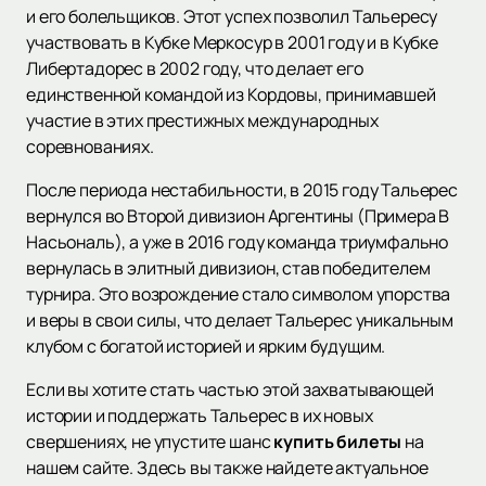
и его болельщиков. Этот успех позволил Тальересу
участвовать в Кубке Меркосур в 2001 году и в Кубке
Либертадорес в 2002 году, что делает его
единственной командой из Кордовы, принимавшей
участие в этих престижных международных
соревнованиях.
После периода нестабильности, в 2015 году Тальерес
вернулся во Второй дивизион Аргентины (Примера B
Насьональ), а уже в 2016 году команда триумфально
вернулась в элитный дивизион, став победителем
турнира. Это возрождение стало символом упорства
и веры в свои силы, что делает Тальерес уникальным
клубом с богатой историей и ярким будущим.
Если вы хотите стать частью этой захватывающей
истории и поддержать Тальерес в их новых
свершениях, не упустите шанс
купить билеты
на
нашем сайте. Здесь вы также найдете актуальное