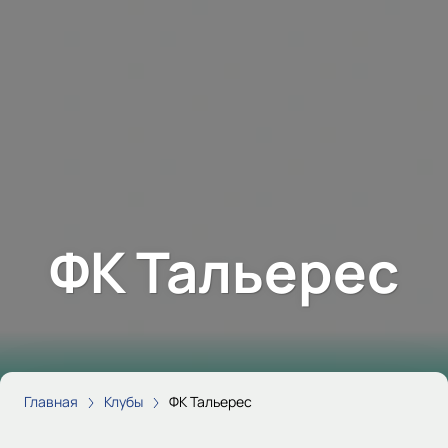
ФК Тальерес
Главная
Клубы
ФК Тальерес