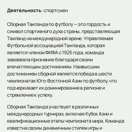
Деятельность
:
спортсмен
Сборная Таиланда по футболу — это гордость и
символ спортивного духа страны, представляющая
Таиланд на международной арене. Управляемая
Футбольной ассоциацией Таиланда, которая
является членом ФИФА с 1925 года, команда
завоевала признание благодаря своим
впечатляющим достижениям. Наивысшим
достижением сборной является победа в шести
чемпионатах Юго-Восточной Азии по футболу, что
подчеркивает их доминирование в регионе и
стремление к успеху.
Сборная Таиланда участвует в различных
международных турнирах, включая Кубок Азии и
квалификационные этапы чемпионата мира. Команда
известна своим динамичным стилем игры и