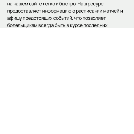
на нашем сайте легко и быстро. Наш ресурс
предоставляет информацию о расписании матчей и
афишу предстоящих событий, что позволяет
болельщикам всегда быть в курсе последних
новостей и планировать свое время.
ФК «Черноморец» продолжает радовать своих
поклонников яркими победами и незабываемыми
моментами на поле. Присоединяйтесь к числу
преданных болельщиков и станьте частью великой
футбольной истории!