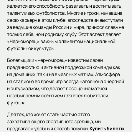
является его способность развивать и воспитывать
талантливых футболистов. Многие игроки, начавшие
свою карьеру в этом клубе, впоследствии выступали
за ведущие команды России и мира, принося славу не
только себе, но и родному клубу. Этот аспект делает
«Черноморец» важным элементом национальной
футбольной культуры.
Болельщики «Черноморец» известны своей
преданностью и активной поддержкой команды как
на домашних, так и на выездных матчах. Атмосфера
на стадионе во время игр всегда наполнена энергией
и энтузиазмом, что делает посещение матчей
незабываемым событием для всех любителей
футбола.
Для тех, кто хочет стать частью этого
захватывающего спортивного зрелища, мы
предлагаем удобный способ покупки.
Купить билеты