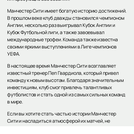
Манчестер Сити имеет богатую историю достижений.
В прошлом веке клуб дважды становился чемпионом
Англии, несколько раз выигрывал Кубок Англии и
Кубок Футбольной лиги, а также завоевывал
международные трофеи. Команда также известна
своими яркими выступлениями в Лиге чемпионов
УЕФА.
В настоящее время Манчестер Сити возглавляет
известный тренер Пеп Гвардиола, который привел
команду к новым высотам. Благодаря значительным
инвестициям, клуб смог привлечь талантливых
футболистов и стать одной из самых сильных команд
в мире.
Если вы хотите стать частью истории Манчестер
Сити и насладиться атмосферой их матчей, не
упустите возможность заказать билеты на нашем