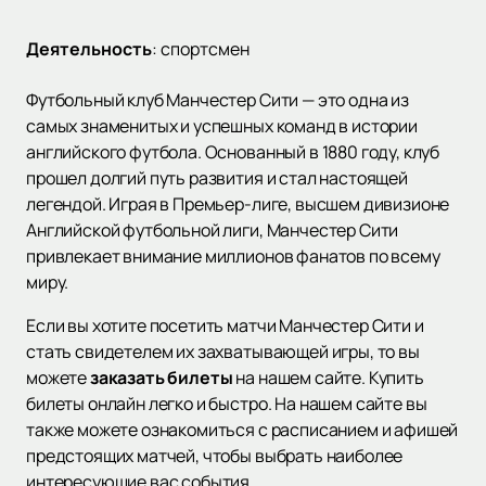
Деятельность
:
спортсмен
Футбольный клуб Манчестер Сити — это одна из
самых знаменитых и успешных команд в истории
английского футбола. Основанный в 1880 году, клуб
прошел долгий путь развития и стал настоящей
легендой. Играя в Премьер-лиге, высшем дивизионе
Английской футбольной лиги, Манчестер Сити
привлекает внимание миллионов фанатов по всему
миру.
Если вы хотите посетить матчи Манчестер Сити и
стать свидетелем их захватывающей игры, то вы
можете
заказать билеты
на нашем сайте. Купить
билеты онлайн легко и быстро. На нашем сайте вы
также можете ознакомиться с расписанием и афишей
предстоящих матчей, чтобы выбрать наиболее
интересующие вас события.