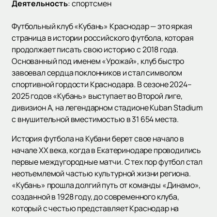
Деятельность
:
спортсмен
Футбольный клуб «Кубань» Краснодар — это яркая
страница в истории российского футбола, которая
продолжает писать свою историю с 2018 года.
Основанный под именем «Урожай», клуб быстро
завоевал сердца поклонников и стал символом
спортивной гордости Краснодара. В сезоне 2024–
2025 годов «Кубань» выступает во Второй лиге,
дивизион А, на легендарном стадионе Kuban Stadium
с внушительной вместимостью в 31 654 места.
История футбола на Кубани берет свое начало в
начале XX века, когда в Екатеринодаре проводились
первые междугородные матчи. С тех пор футбол стал
неотъемлемой частью культурной жизни региона.
«Кубань» прошла долгий путь от команды «Динамо»,
созданной в 1928 году, до современного клуба,
который с честью представляет Краснодар на