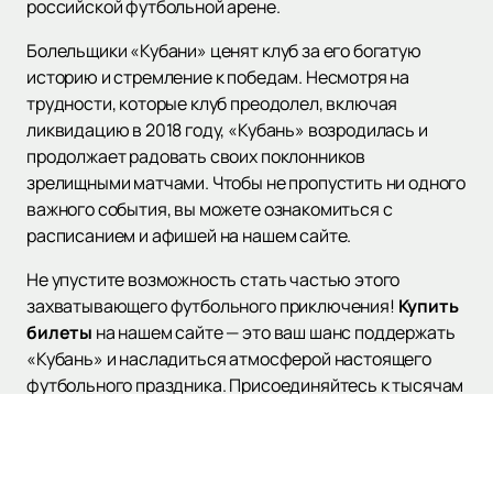
российской футбольной арене.
Болельщики «Кубани» ценят клуб за его богатую
историю и стремление к победам. Несмотря на
трудности, которые клуб преодолел, включая
ликвидацию в 2018 году, «Кубань» возродилась и
продолжает радовать своих поклонников
зрелищными матчами. Чтобы не пропустить ни одного
важного события, вы можете ознакомиться с
расписанием и афишей на нашем сайте.
Не упустите возможность стать частью этого
захватывающего футбольного приключения!
Купить
билеты
на нашем сайте — это ваш шанс поддержать
«Кубань» и насладиться атмосферой настоящего
футбольного праздника. Присоединяйтесь к тысячам
фанатов, которые верят в «Кубань» и следят за
каждым ее шагом к новым вершинам.