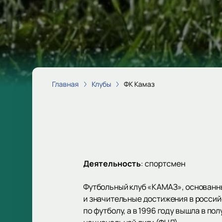
Главная
Клубы
ФК Камаз
Деятельность
:
спортсмен
Футбольный клуб «КАМАЗ», основанны
и значительные достижения в российс
по футболу, а в 1996 году вышла в п