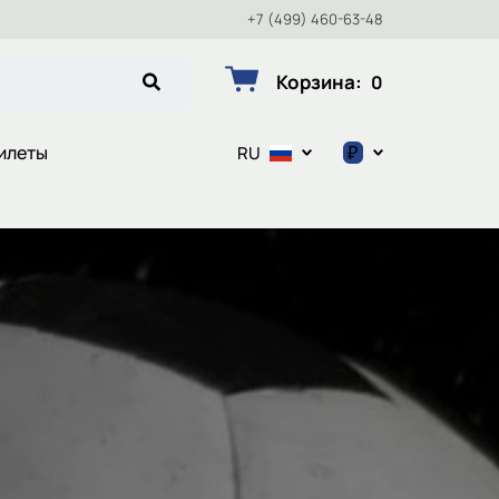
+7 (499) 460-63-48
Корзина
:
0
₽
илеты
RU
$
€
₽