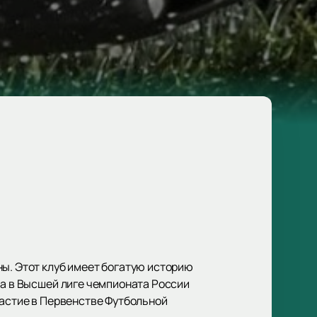
ны. Этот клуб имеет богатую историю
ла в Высшей лиге чемпионата России
частие в Первенстве Футбольной