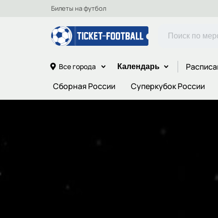
Билеты на футбол
Расписа
Все города
Календарь
Сборная России
Суперкубок России