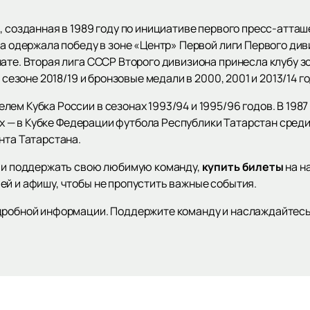
, созданная в 1989 году по инициативе первого пресс-атта
да одержала победу в зоне «Центр» Первой лиги Первого диви
ате. Вторая лига СССР Второго дивизиона принесла клубу зол
 сезоне 2018/19 и бронзовые медали в 2000, 2001 и 2013/14 го
ем Кубка России в сезонах 1993/94 и 1995/96 годов. В 1987 
дах — в Кубке Федерации футбола Республики Татарстан сред
нта Татарстана.
и и поддержать свою любимую команду,
купить билеты
на н
ей и афишу, чтобы не пропустить важные события.
одробной информации. Поддержите команду и наслаждайте