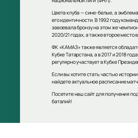
национальной лиги (ФНЛ).
Цвета клуба — сине-белые, а эмблема
его идентичности. В 1992 году коман
завоевала бронзу на этом же чемпион
2020/21 годах, а также второе место в
ФК «КАМАЗ» также является обладател
Кубке Татарстана, а в 2017 и 2018 го
регулярно участвует в Кубке Президе
Если вы хотите стать частью истори
найдете актуальное расписание матч
Посетите наш сайт для получения п
баталий!