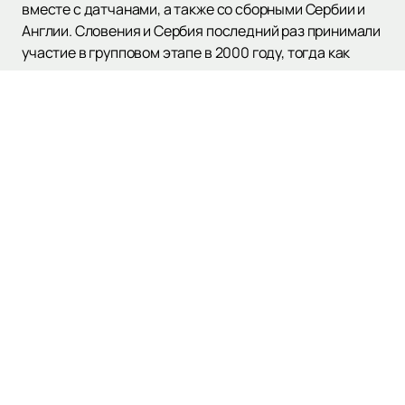
вместе с датчанами, а также со сборными Сербии и
Англии. Словения и Сербия последний раз принимали
участие в групповом этапе в 2000 году, тогда как
датчане и англичане — принимали участие в прошлом
Чемпионате Европы, где Англия стала серебряным
призером.
Купить билеты на матчи сборной Словении
можно
на нашем сайте уже сегодня. Спешите занять лучшие
места на трибунах!
Наверх