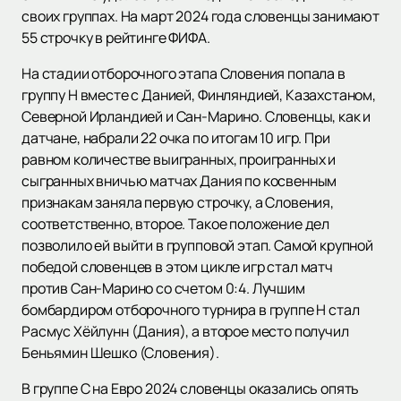
своих группах. На март 2024 года словенцы занимают
55 строчку в рейтинге ФИФА.
На стадии отборочного этапа Словения попала в
группу H вместе с Данией, Финляндией, Казахстаном,
Северной Ирландией и Сан-Марино. Словенцы, как и
датчане, набрали 22 очка по итогам 10 игр. При
равном количестве выигранных, проигранных и
сыгранных вничью матчах Дания по косвенным
признакам заняла первую строчку, а Словения,
соответственно, второе. Такое положение дел
позволило ей выйти в групповой этап. Самой крупной
победой словенцев в этом цикле игр стал матч
против Сан-Марино со счетом 0:4. Лучшим
бомбардиром отборочного турнира в группе H стал
Расмус Хёйлунн (Дания), а второе место получил
Беньямин Шешко (Словения).
В группе C на Евро 2024 словенцы оказались опять