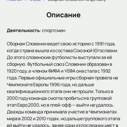
Описание
Деятельность
:
спортсмен
Сборная Словении ведет свою историю с 1991 года,
когда страна вышла из состава Союзной Югославии.
До этого словенские футболисты выступали за её
сборную. Футбольный союз Словении образован в
1920 году, а членом ФИФА и УЕФА она стала с 1992
года. Первые официальные игры сборная провела на
Чемпионате Европы 1996 года, но дальше
квалификационного этапа они не прошли. Только в
2000 году команда смогла пробиться в групповой
этап Евро 2000, но в плей-офф — выйти не удалось.
Дважды команда принимала участие в Чемпионатах
мира в 2002 и 2010 годах, но дальше группового этапа
ей выйти не удалось, заняв одни из последних мест в