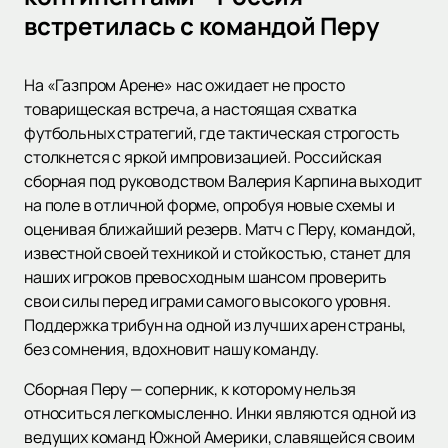
встретилась с командой Перу
На «Газпром Арене» нас ожидает не просто
товарищеская встреча, а настоящая схватка
футбольных стратегий, где тактическая строгость
столкнется с яркой импровизацией. Российская
сборная под руководством Валерия Карпина выходит
на поле в отличной форме, опробуя новые схемы и
оценивая ближайший резерв. Матч с Перу, командой,
известной своей техникой и стойкостью, станет для
наших игроков превосходным шансом проверить
свои силы перед играми самого высокого уровня.
Поддержка трибун на одной из лучших арен страны,
без сомнения, вдохновит нашу команду.
Сборная Перу — соперник, к которому нельзя
относиться легкомысленно. Инки являются одной из
ведущих команд Южной Америки, славящейся своим