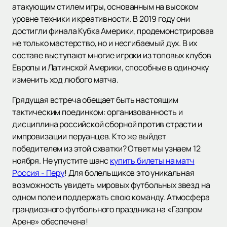
атакующим стилем игры, основанным на высоком
уровне техники и креативности. В 2019 году они
достигли финала Кубка Америки, продемонстрировав
не только мастерство, но и несгибаемый дух. В их
составе выступают многие игроки из топовых клубов
Европы и Латинской Америки, способные в одиночку
изменить ход любого матча.
Грядущая встреча обещает быть настоящим
тактическим поединком: организованность и
дисциплина российской сборной против страсти и
импровизации перуанцев. Кто же выйдет
победителем из этой схватки? Ответ мы узнаем 12
ноября. Не упустите шанс
купить билеты на матч
Россия - Перу
! Для болельщиков это уникальная
возможность увидеть мировых футбольных звезд на
одном поле и поддержать свою команду. Атмосфера
грандиозного футбольного праздника на «Газпром
Арене» обеспечена!