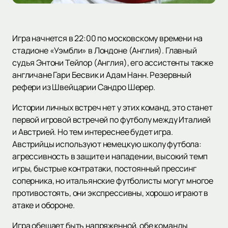
Игра начнется в 22:00 по московскому времени на
стадионе «Уэмбли» в Лондоне (Англия). Главный
судья Энтони Тейлор (Англия), его ассистенты также
англичане Гари Бесвик и Адам Нанн. Резервный
рефери из Швейцарии Сандро Шерер.
Истории личных встреч нет у этих команд, это станет
первой игровой встречей по футболу между Италией
и Австрией. Но тем интереснее будет игра.
Австрийцы используют немецкую школу футбола:
агрессивность в защите и нападении, высокий темп
игры, быстрые контратаки, постоянный прессинг
соперника, но итальянские футболисты могут многое
противостоять, они экспрессивны, хорошо играют в
атаке и обороне.
Игра обещает быть напряженной, обе команды