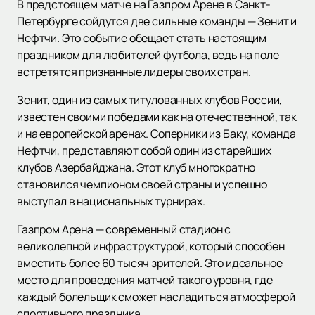
В предстоящем матче на Газпром Арене в Санкт-
Петербурге сойдутся две сильные команды — Зенит и
Нефтчи. Это событие обещает стать настоящим
праздником для любителей футбола, ведь на поле
встретятся признанные лидеры своих стран.
Зенит, один из самых титулованных клубов России,
известен своими победами как на отечественной, так
и на европейской аренах. Соперники из Баку, команда
Нефтчи, представляют собой один из старейших
клубов Азербайджана. Этот клуб многократно
становился чемпионом своей страны и успешно
выступал в национальных турнирах.
Газпром Арена — современный стадион с
великолепной инфраструктурой, который способен
вместить более 60 тысяч зрителей. Это идеальное
место для проведения матчей такого уровня, где
каждый болельщик сможет насладиться атмосферой
спортивного праздника.