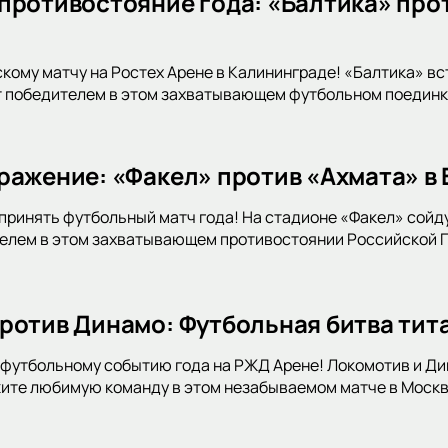
противостояние года: «Балтика» прот
скому матчу на Ростех Арене в Калининграде! «Балтика» в
т победителем в этом захватывающем футбольном поединке
ражение: «Факел» против «Ахмата» в
принять футбольный матч года! На стадионе «Факел» сойду
телем в этом захватывающем противостоянии Российской 
ротив Динамо: Футбольная битва тит
футбольному событию года на РЖД Арене! Локомотив и Дин
ите любимую команду в этом незабываемом матче в Москв