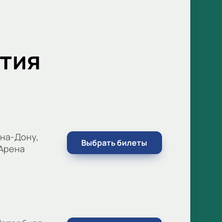
тия
на-Дону,
Выбрать билеты
 Арена