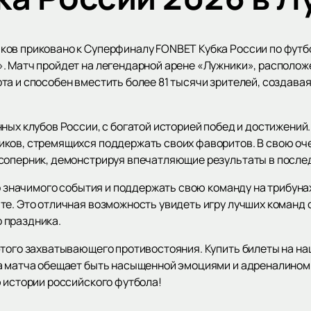
ов приковано к Суперфиналу FONBET Кубка России по футбо
. Матч пройдет на легендарной арене «Лужники», располож
та и способен вместить более 81 тысячи зрителей, создава
ных клубов России, с богатой историей побед и достижений
ков, стремящихся поддержать своих фаворитов. В свою оч
соперник, демонстрируя впечатляющие результаты в после
го значимого события и поддержать свою команду на трибун
те. Это отличная возможность увидеть игру лучших команд
 праздника.
того захватывающего противостояния. Купить билеты на наш
а матча обещает быть насыщенной эмоциями и адреналином
ю истории российского футбола!