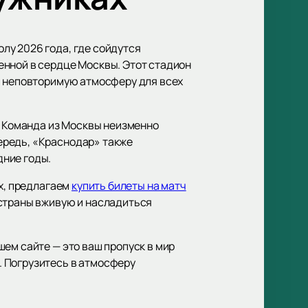
лу 2026 года, где сойдутся
енной в сердце Москвы. Этот стадион
я неповторимую атмосферу для всех
. Команда из Москвы неизменно
ередь, «Краснодар» также
дние годы.
ах, предлагаем
купить билеты на матч
 страны вживую и насладиться
ем сайте — это ваш пропуск в мир
. Погрузитесь в атмосферу