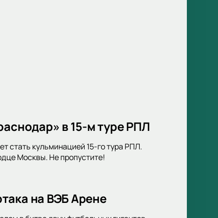
раснодар» в 15-м туре РПЛ
т стать кульминацией 15-го тура РПЛ.
дце Москвы. Не пропустите!
така на ВЭБ Арене