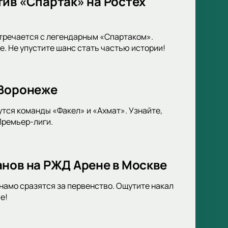
ив «Спартак» на Ростех
стречается с легендарным «Спартаком».
. Не упустите шанс стать частью истории!
 Воронеже
тся команды «Факел» и «Ахмат». Узнайте,
Премьер-лиги.
анов на РЖД Арене в Москве
амо сразятся за первенство. Ощутите накал
е!