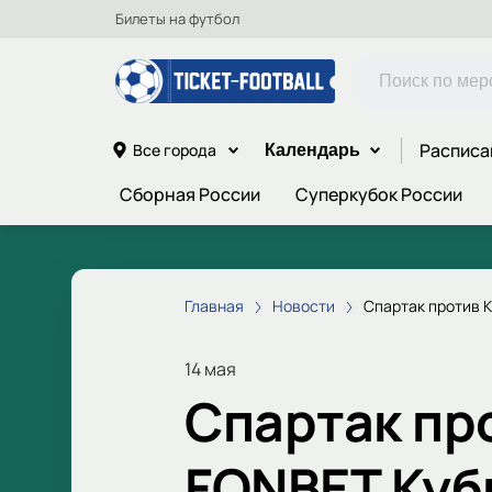
Билеты на футбол
Расписа
Все города
Календарь
Сборная России
Суперкубок России
Главная
Новости
Спартак против 
14 мая
Спартак пр
FONBET Куб