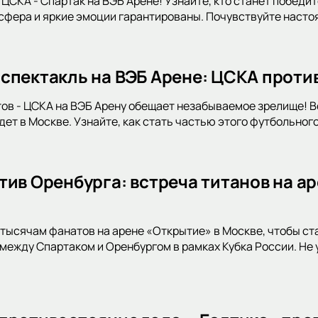
 ЦСКА - Спартак на ВЭБ Арене! Узнайте, кто станет победит
фера и яркие эмоции гарантированы. Почувствуйте насто
спектакль на ВЭБ Арене: ЦСКА проти
ов - ЦСКА на ВЭБ Арену обещает незабываемое зрелище! 
ет в Москве. Узнайте, как стать частью этого футбольног
тив Оренбурга: встреча титанов на ар
тысячам фанатов на арене «Открытие» в Москве, чтобы с
между Спартаком и Оренбургом в рамках Кубка России. Не 