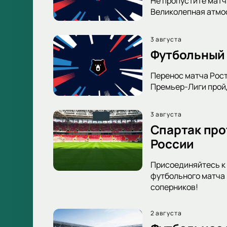
Не пропустите матч
Великолепная атмос
3 августа
Футбольный 
Перенос матча Рост
Премьер-Лиги пройд
3 августа
Спартак про
России
Присоединяйтесь к 
футбольного матча 
соперников!
2 августа