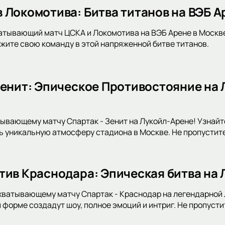
 Локомотива: Битва титанов на ВЭБ А
атывающий матч ЦСКА и Локомотива на ВЭБ Арене в Москв
жите свою команду в этой напряженной битве титанов.
Зенит: Эпическое Противостояние на 
тывающему матчу Спартак - Зенит на Лукойл-Арене! Узнайте
ь уникальную атмосферу стадиона в Москве. Не пропустит
тив Краснодара: Эпическая битва на
хватывающему матчу Спартак - Краснодар на легендарной Л
 форме создадут шоу, полное эмоций и интриг. Не пропусти