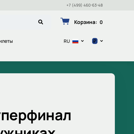
+7 (499) 460-63-48
Корзина
:
0
₽
илеты
RU
$
€
₽
уперфинал
Лужниках