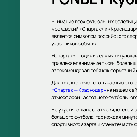
Внимание всех футбольных болельщик
московский «Спартак» и «Краснодар»
является символом российского спор
участников события.
«Спартак» — один из самых титулован
привлекает внимание тысяч болельщи
зарекомендовал себя как серьезный 
Для тех, кто хочет стать частью это
«Спартак — Краснодар»
на нашем сай
атмосферой настоящего футбольного
Не упустите шанс стать свидетелем э
большого футбола, где каждая минут
спортивного азарта и станьте часть