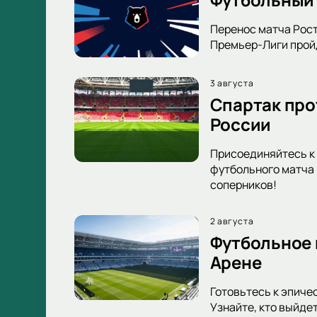
Перенос матча Рост
Премьер-Лиги пройд
3 августа
Спартак про
России
Присоединяйтесь к 
футбольного матча 
соперников!
2 августа
Футбольное 
Арене
Готовьтесь к эпиче
Узнайте, кто выйде