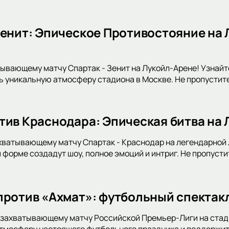
Зенит: Эпическое Противостояние на 
тывающему матчу Спартак - Зенит на Лукойл-Арене! Узнайте
ь уникальную атмосферу стадиона в Москве. Не пропустит
тив Краснодара: Эпическая битва на
хватывающему матчу Спартак - Краснодар на легендарной Л
 форме создадут шоу, полное эмоций и интриг. Не пропусти
против «Ахмат»: футбольный спектак
захватывающему матчу Российской Премьер-Лиги на стади
атмосферу настоящего футбольного праздника и поддержи