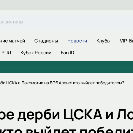
ние матчей
Стадионы
Новости
Клубы
VIP-Б
РПЛ
Кубок России
Fan ID
би ЦСКА и Локомотив на ВЭБ Арене: кто выйдет победителем?
е дерби ЦСКА и Л
 кто выйдет побед