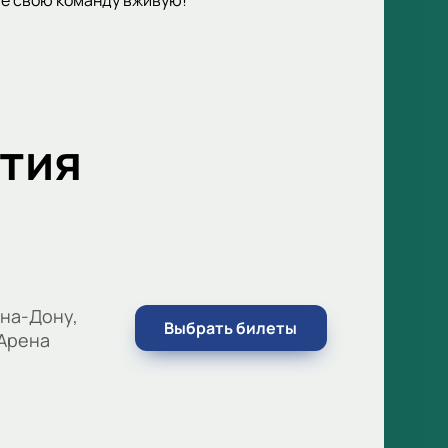
тия
на-Дону,
Выбрать билеты
 Арена