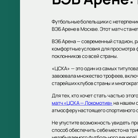
Футбольные болельщики с нетерпени
ВЭБ Арене в Москве. Этот матч стан
ВЭБ Арена — современный стадион, р
комфортные условия для просмотра ф
поклонников со всей страны.
«ЦСКА» — это один из самых титулова
завоевала множество трофеев, включа
старейших клубов страны и многокра
Для тех, кто хочет стать частью это
матч «ЦСКА — Локомотив»
на нашем с
атмосферу настоящего спортивного 
Не упустите возможность увидеть про
способ обеспечить себе место на тр
незабываемого футбольного вечера!