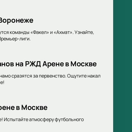
 Воронеже
тся команды «Факел» и «Ахмат». Узнайте,
Премьер-лиги.
анов на РЖД Арене в Москве
амо сразятся за первенство. Ощутите накал
е!
рене в Москве
е! Испытайте атмосферу футбольного