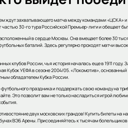
ем ждут захватывающего матча между командами «ЦСКА» и 
ет частью 30-го тура Российской Премьер-лиги и обещает б
асположенный в сердце Москвы. Она вмещает более 30 тыся
утбольных баталий. Здесь регулярно проходят матчи высок
нных клубов России, чья история началась еще в 1911 году.
я Кубок УЕФА в сезоне 2004/05. «Локомотив», основанный в
тным обладателем Кубка России.
го футбольного праздника и поддержать свою команду на тр
айте. Это позволит вам не только насладиться игрой любим
события.
тивостояние двух московских грандов! Купить билеты на на
ибунах ВЭБ Арены. Присоединяйтесь к тысячам болельщиков