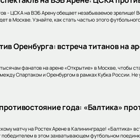
ов - ЦСКА на ВЭБ Арену обещает незабываемое зрелище! 
ет в Москве. Узнайте, как стать частью этого футбольног
тив Оренбурга: встреча титанов на ар
тысячам фанатов на арене «Открытие» в Москве, чтобы с
между Спартаком и Оренбургом в рамках Кубка России. Не 
противостояние года: «Балтика» прот
скому матчу на Ростех Арене в Калининграде! «Балтика» в
т победителем в этом захватывающем футбольном поединке