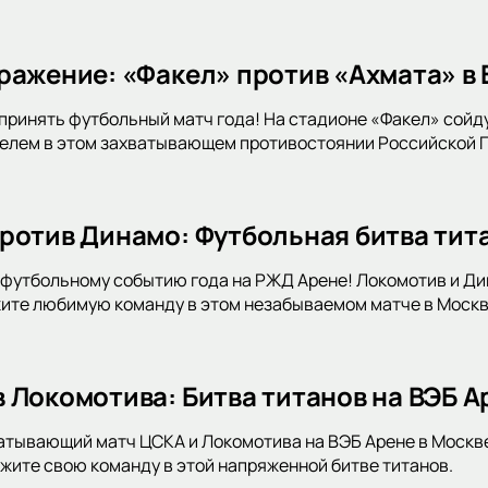
ражение: «Факел» против «Ахмата» в
принять футбольный матч года! На стадионе «Факел» сойду
телем в этом захватывающем противостоянии Российской 
ротив Динамо: Футбольная битва тит
футбольному событию года на РЖД Арене! Локомотив и Дин
ите любимую команду в этом незабываемом матче в Москв
 Локомотива: Битва титанов на ВЭБ А
атывающий матч ЦСКА и Локомотива на ВЭБ Арене в Москв
жите свою команду в этой напряженной битве титанов.