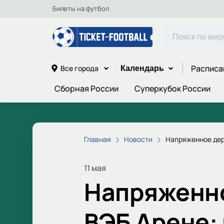
Билеты на футбол
Расписа
Все города
Календарь
Сборная России
Суперкубок России
Главная
Новости
Напряженное дер
11 мая
Напряженно
ВЭБ Арене: