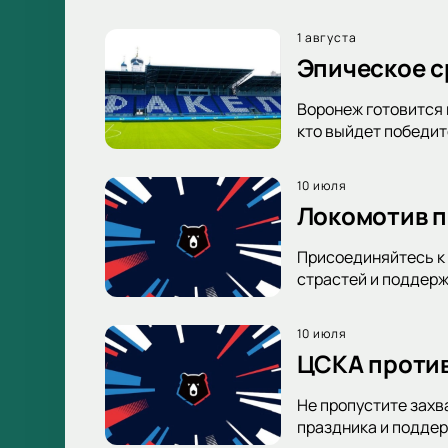
1 августа
Эпическое с
Воронеж готовится 
кто выйдет победи
10 июля
Локомотив п
Присоединяйтесь к 
страстей и поддерж
10 июля
ЦСКА против
Не пропустите захв
праздника и поддер