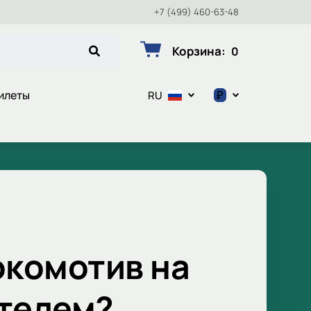
+7 (499) 460-63-48
Корзина
:
0
₽
илеты
RU
$
€
₽
окомотив на
ителем?