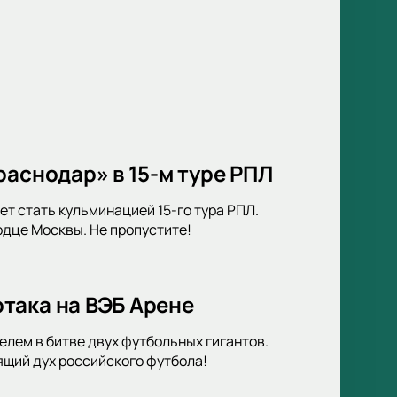
раснодар» в 15-м туре РПЛ
т стать кульминацией 15-го тура РПЛ.
дце Москвы. Не пропустите!
така на ВЭБ Арене
елем в битве двух футбольных гигантов.
ящий дух российского футбола!