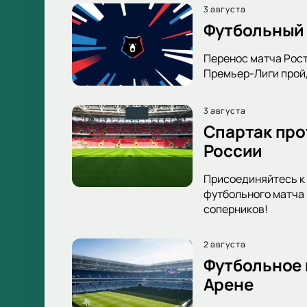
3 августа
Футбольный 
Перенос матча Рост
Премьер-Лиги пройд
3 августа
Спартак про
России
Присоединяйтесь к 
футбольного матча 
соперников!
2 августа
Футбольное 
Арене