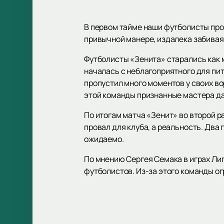
В первом тайме наши футболисты про
привычной манере, издалека забивая
Футболисты «Зенита» старались как мо
началась с неблагоприятного для пит
пропустил много моментов у своих во
этой команды признанные мастера д
По итогам матча «Зенит» во второй р
провал для клуба, а реальность. Два
ожидаемо.
По мнению Сергея Семака в играх Ли
футболистов. Из-за этого команды о