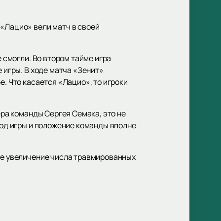
 «Лацио» вели матч в своей
е смогли. Во втором тайме игра
 игры. В ходе матча «Зенит»
е. Что касается «Лацио», то игроки
ера команды Сергея Семака, это не
ход игры и положение команды вполне
кже увеличение числа травмированных