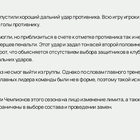
пустили хороший дальний удар противника. Всю игру игроки
 голы противнику.
гли, но приблизиться в счете к отметке противника так и н
ерцев пенальти. Этот удар и задал тон всей второй половине
рот, что объясняется отсутствием выбора защитников в клуб
альних ударов.
аз не смог выйти из группы. Однако по словам главного трен
 главных лидера команды были не в форме, поэтому такой ис
ги Чемпионов этого сезона на лицо изменение лимита, а та
граничены в выборе состава и проведении замен.