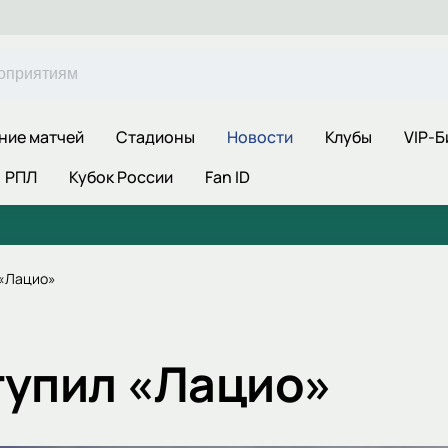
ние матчей
Стадионы
Новости
Клубы
VIP-Б
РПЛ
Кубок России
Fan ID
 «Лацио»
тупил «Лацио»