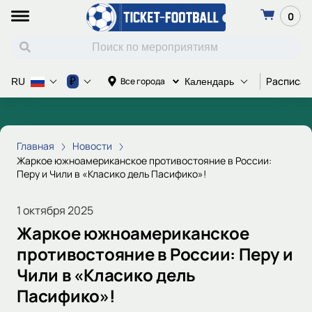
0
Расписан
₽
Все города
RU
Календарь
Главная
Новости
Жаркое южноамериканское противостояние в России:
Перу и Чили в «Класико дель Пасифико»!
1 октября 2025
Жаркое южноамериканское
противостояние в России: Перу и
Чили в «Класико дель
Пасифико»!