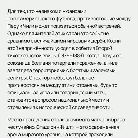
Для тех, кто не знаком с нюансами
южноамериканского футбола, противостояние между
Перу и Чили может показаться обычной встречей.
Однако для жителей этих стран это событие
сравнимо с величайшими мировыми дерби. Корни
этой напряжённости уходят в события Второй
тихоокеанской войны (1879–1883), когда Перу и её
союзница Боливия потерпели поражение, а Чили
завладела территориями с богатыми залежами
селитры. С тех пор любое футбольное
противостояние между этими странами, будь то
официальная игра или товарищеский матч,
становится вопросом национальной чести и
стремления к исторической справедливости.
Место проведения столь значимого матча выбрано
неслучайно. Стадион «Фишт» — это современная
арена мирового уровня, на которой проходили