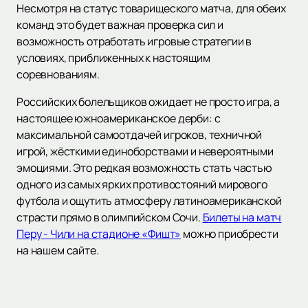
Несмотря на статус товарищеского матча, для обеих
команд это будет важная проверка сил и
возможность отработать игровые стратегии в
условиях, приближенных к настоящим
соревнованиям.
Российских болельщиков ожидает не просто игра, а
настоящее южноамериканское дерби: с
максимальной самоотдачей игроков, техничной
игрой, жёсткими единоборствами и невероятными
эмоциями. Это редкая возможность стать частью
одного из самых ярких противостояний мирового
футбола и ощутить атмосферу латиноамериканской
страсти прямо в олимпийском Сочи.
Билеты на матч
Перу - Чили на стадионе «Фишт»
можно приобрести
на нашем сайте.