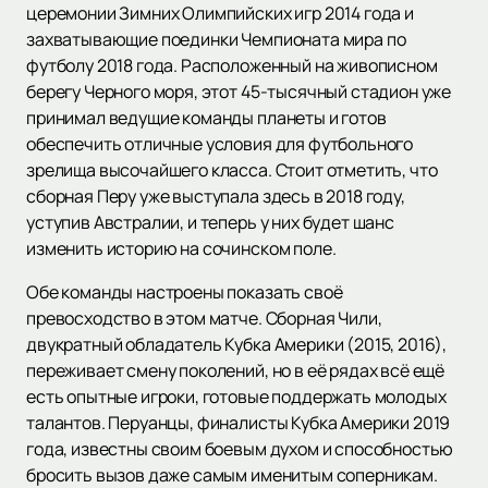
церемонии Зимних Олимпийских игр 2014 года и
захватывающие поединки Чемпионата мира по
футболу 2018 года. Расположенный на живописном
берегу Черного моря, этот 45-тысячный стадион уже
принимал ведущие команды планеты и готов
обеспечить отличные условия для футбольного
зрелища высочайшего класса. Стоит отметить, что
сборная Перу уже выступала здесь в 2018 году,
уступив Австралии, и теперь у них будет шанс
изменить историю на сочинском поле.
Обе команды настроены показать своё
превосходство в этом матче. Сборная Чили,
двукратный обладатель Кубка Америки (2015, 2016),
переживает смену поколений, но в её рядах всё ещё
есть опытные игроки, готовые поддержать молодых
талантов. Перуанцы, финалисты Кубка Америки 2019
года, известны своим боевым духом и способностью
бросить вызов даже самым именитым соперникам.