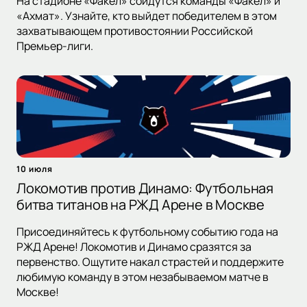
На стадионе «Факел» сойдутся команды «Факел» и
«Ахмат». Узнайте, кто выйдет победителем в этом
захватывающем противостоянии Российской
Премьер-лиги.
10 июля
Локомотив против Динамо: Футбольная
битва титанов на РЖД Арене в Москве
Присоединяйтесь к футбольному событию года на
РЖД Арене! Локомотив и Динамо сразятся за
первенство. Ощутите накал страстей и поддержите
любимую команду в этом незабываемом матче в
Москве!