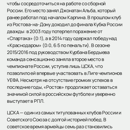
чтобы сосредоточиться на работе со сборной
России. Его место занял Джонатан Альба, который
ранее работал под началом Карпина. В прошлом клуб
из Ростова-на-Дону доходил до финала Кубка России
дважды: в 2003 году потерпел поражение от
«Спартака» (0:1), а в 2014 году одержал победу над
«Краснодаром» (0:0, 6:5 по пенальти). В сезоне
2015/2016 под руководством Курбана Бердыева
команда сенсационно заняла второе место в
чемпионате России, уступив лишь ЦСКА, что
позволило ей впервые участвовать в Лиге чемпионов
УЕФА. Несмотря на отсутствие громких успехов в
последние годы, «Ростов» продолжает оставаться
значимой силой в российском футболе и уверенно
выступает в РПЛ.
ЦСКА — один из самых титулованных клубов России и
Советского Союза с долгой историей побед. В
советское время армейцы семь раз становились