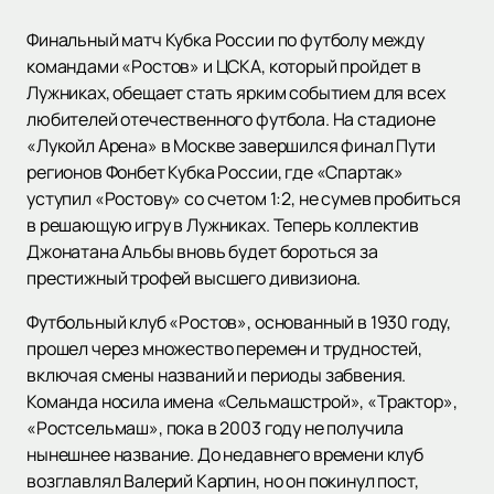
Финальный матч Кубка России по футболу между
командами «Ростов» и ЦСКА, который пройдет в
Лужниках, обещает стать ярким событием для всех
любителей отечественного футбола. На стадионе
«Лукойл Арена» в Москве завершился финал Пути
регионов Фонбет Кубка России, где «Спартак»
уступил «Ростову» со счетом 1:2, не сумев пробиться
в решающую игру в Лужниках. Теперь коллектив
Джонатана Альбы вновь будет бороться за
престижный трофей высшего дивизиона.
Футбольный клуб «Ростов», основанный в 1930 году,
прошел через множество перемен и трудностей,
включая смены названий и периоды забвения.
Команда носила имена «Сельмашстрой», «Трактор»,
«Ростсельмаш», пока в 2003 году не получила
нынешнее название. До недавнего времени клуб
возглавлял Валерий Карпин, но он покинул пост,