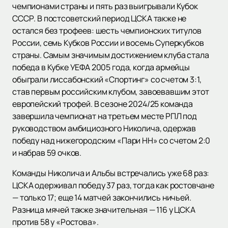
чемпионами страны и пять раз выигрывали Кубок
СССР. В постсоветский период ЦСКА также не
остался без трофеев: шесть чемпионских титулов
России, семь Кубков России и восемь Суперкубков
страны. Самым значимым достижением клуба стала
победа в Кубке УЕФА 2005 года, когда армейцы
обыграли лиссабонский «Спортинг» со счетом 3:1,
став первым российским клубом, завоевавшим этот
европейский трофей. В сезоне 2024/25 команда
завершила чемпионат на третьем месте РПЛ под
руководством амбициозного Николича, одержав
победу над нижегородским «Пари НН» со счетом 2:0
и набрав 59 очков.
Команды Николича и Альбы встречались уже 68 раз:
ЦСКА одерживал победу 37 раз, тогда как ростовчане
— только 17; еще 14 матчей закончились ничьей.
Разница мячей также значительная — 116 у ЦСКА
против 58 у «Ростова».