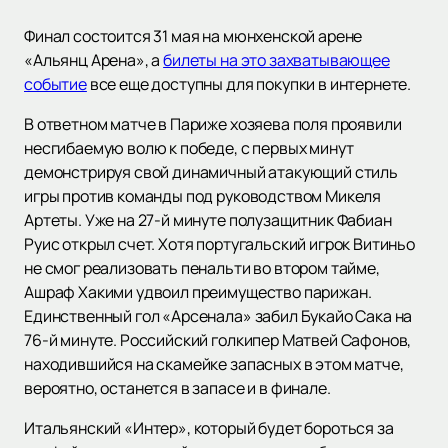
Финал состоится 31 мая на мюнхенской арене
«Альянц Арена», а
билеты на это захватывающее
событие
все еще доступны для покупки в интернете.
В ответном матче в Париже хозяева поля проявили
несгибаемую волю к победе, с первых минут
демонстрируя свой динамичный атакующий стиль
игры против команды под руководством Микеля
Артеты. Уже на 27-й минуте полузащитник Фабиан
Руис открыл счет. Хотя португальский игрок Витиньо
не смог реализовать пенальти во втором тайме,
Ашраф Хакими удвоил преимущество парижан.
Единственный гол «Арсенала» забил Букайо Сака на
76-й минуте. Российский голкипер Матвей Сафонов,
находившийся на скамейке запасных в этом матче,
вероятно, останется в запасе и в финале.
Итальянский «Интер», который будет бороться за