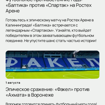
«Балтика» против «Спартак» на Ростех
Арене
Готовьтесь к эпическому матчу на Ростех Арене в
Калининграде! «Балтика» встречается с
легендарным «Спартаком». Узнайте, кто выйдет
победителем в этом захватывающем футбольном
поединке. Не упустите шанс стать частью истории!
1 августа
Эпическое сражение: «Факел» против
«Ахмата» в Воронеже
Воронеж готовится принять футбольный матч года!