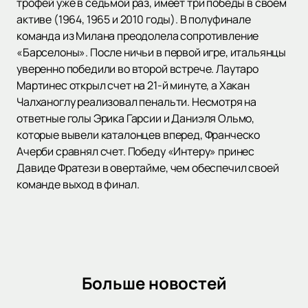
трофей уже в седьмой раз, имеет три победы в своем
активе (1964, 1965 и 2010 годы). В полуфинале
команда из Милана преодолела сопротивление
«Барселоны». После ничьи в первой игре, итальянцы
уверенно победили во второй встрече. Лаутаро
Мартинес открыл счет на 21-й минуте, а Хакан
Чалханоглу реализовал пенальти. Несмотря на
ответные голы Эрика Гарсии и Даниэля Ольмо,
которые вывели каталонцев вперед, Франческо
Ачерби сравнял счет. Победу «Интеру» принес
Давиде Фратези в овертайме, чем обеспечил своей
команде выход в финал.
Больше новостей