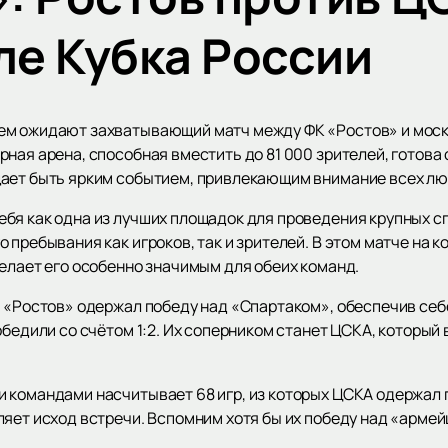
е Кубка России
ем ожидают захватывающий матч между ФК «Ростов» и моск
ная арена, способная вместить до 81 000 зрителей, готова
щает быть ярким событием, привлекающим внимание всех лю
бя как одна из лучших площадок для проведения крупных с
 пребывания как игроков, так и зрителей. В этом матче на к
елает его особенно значимым для обеих команд.
и «Ростов» одержал победу над «Спартаком», обеспечив себ
обедили со счётом 1:2. Их соперником станет ЦСКА, который 
командами насчитывает 68 игр, из которых ЦСКА одержал поб
яет исход встречи. Вспомним хотя бы их победу над «армейц