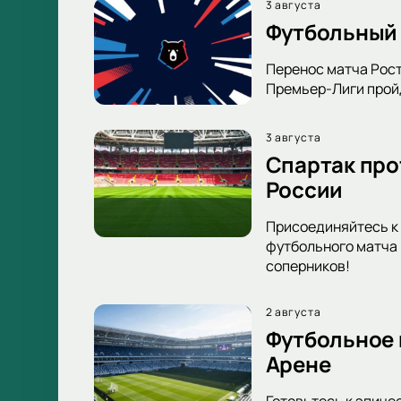
3 августа
Футбольный 
Перенос матча Рост
Премьер-Лиги пройд
3 августа
Спартак про
России
Присоединяйтесь к 
футбольного матча 
соперников!
2 августа
Футбольное 
Арене
Готовьтесь к эпиче