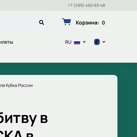
+7 (499) 460-63-48
Корзина
:
0
₽
илеты
RU
$
€
₽
ле Кубка России
битву в
СКА в