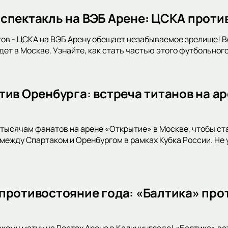
спектакль на ВЭБ Арене: ЦСКА проти
ов - ЦСКА на ВЭБ Арену обещает незабываемое зрелище! 
ет в Москве. Узнайте, как стать частью этого футбольног
тив Оренбурга: встреча титанов на ар
тысячам фанатов на арене «Открытие» в Москве, чтобы с
между Спартаком и Оренбургом в рамках Кубка России. Не 
противостояние года: «Балтика» прот
скому матчу на Ростех Арене в Калининграде! «Балтика» в