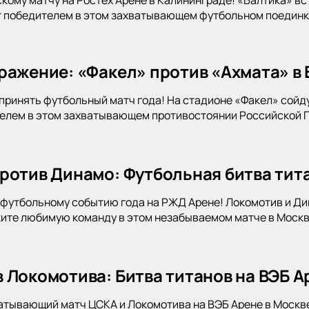
т победителем в этом захватывающем футбольном поединке
ражение: «Факел» против «Ахмата» в
принять футбольный матч года! На стадионе «Факел» сойду
телем в этом захватывающем противостоянии Российской 
ротив Динамо: Футбольная битва тит
футбольному событию года на РЖД Арене! Локомотив и Дин
ите любимую команду в этом незабываемом матче в Москв
 Локомотива: Битва титанов на ВЭБ А
атывающий матч ЦСКА и Локомотива на ВЭБ Арене в Москв