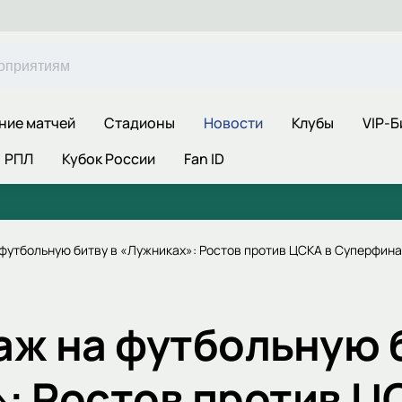
ние матчей
Стадионы
Новости
Клубы
VIP-Б
РПЛ
Кубок России
Fan ID
футбольную битву в «Лужниках»: Ростов против ЦСКА в Суперфина
аж на футбольную 
: Ростов против Ц