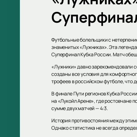
Суперфинал
Футбольные болельщики с нетерпени
знаменитых «Лужниках». Эта легендар
Суперфинал Кубка России. Матч обе
«Лужники» давно зарекомендовали се
созданы все условия для комфортного
трофеев в российском футболе, что д
В финале Пути регионов Кубка Росси
на «Лукойл Арене», где ростовчане п
сумме двух матчей — 4:3.
История противостояния между этими 
Однако статистика не всегда определ