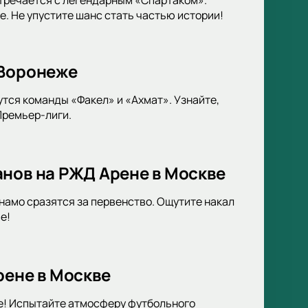
. Не упустите шанс стать частью истории!
 Воронеже
тся команды «Факел» и «Ахмат». Узнайте,
Премьер-лиги.
анов на РЖД Арене в Москве
амо сразятся за первенство. Ощутите накал
е!
рене в Москве
е! Испытайте атмосферу футбольного