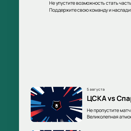
Не упустите возможность стать част
Поддержите свою команду и наслади
5 августа
ЦСКА vs Спа
Не пропустите матч
Великолепная атмос