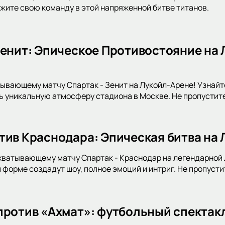
жите свою команду в этой напряженной битве титанов.
Зенит: Эпическое Противостояние на 
тывающему матчу Спартак - Зенит на Лукойл-Арене! Узнайте
ь уникальную атмосферу стадиона в Москве. Не пропустит
тив Краснодара: Эпическая битва на
хватывающему матчу Спартак - Краснодар на легендарной Л
 форме создадут шоу, полное эмоций и интриг. Не пропусти
против «Ахмат»: футбольный спектак