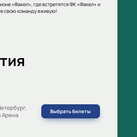
оне «Факел», где встретятся ФК «Факел» и
те свою команду вживую!
тия
етербург,
Выбрать билеты
м Арена