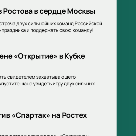
в Ростова в сердце Москвы
Встреча двух сильнейших команд Российской
о праздника и поддержать свою команду!
ене «Открытие» в Кубке
тать свидетелем захватывающего
упустите шанс увидеть игру двух сильных
ив «Спартак» на Ростех
стречается с легендарным «Спартаком».