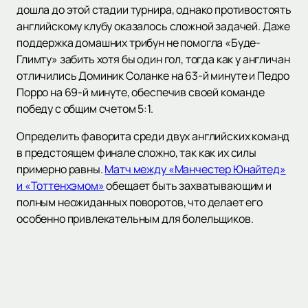
дошла до этой стадии турнира, однако противостоять
английскому клубу оказалось сложной задачей. Даже
поддержка домашних трибун не помогла «Буде-
Глимту» забить хотя бы один гол, тогда как у англичан
отличились Доминик Соланке на 63-й минуте и Педро
Порро на 69-й минуте, обеспечив своей команде
победу с общим счетом 5:1.
Определить фаворита среди двух английских команд
в предстоящем финале сложно, так как их силы
примерно равны.
Матч между «Манчестер Юнайтед»
и «Тоттенхэмом»
обещает быть захватывающим и
полным неожиданных поворотов, что делает его
особенно привлекательным для болельщиков.