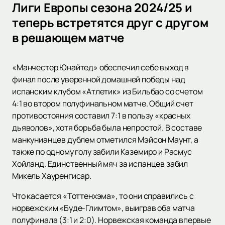
Лиги Европы сезона 2024/25 и
теперь встретятся друг с другом
в решающем матче
«Манчестер Юнайтед» обеспечил себе выход в
финал после уверенной домашней победы над
испанским клубом «Атлетик» из Бильбао со счетом
4:1 во втором полуфинальном матче. Общий счет
противостояния составил 7:1 в пользу «красных
дьяволов», хотя борьба была непростой. В составе
манкунианцев дублем отметился Мэйсон Маунт, а
также по одному голу забили Каземиро и Расмус
Хойланд. Единственный мяч за испанцев забил
Микель Хауренгисар.
Что касается «Тоттенхэма», то они справились с
норвежским «Буде-Глимтом», выиграв оба матча
полуфинала (3:1 и 2:0). Норвежская команда впервые