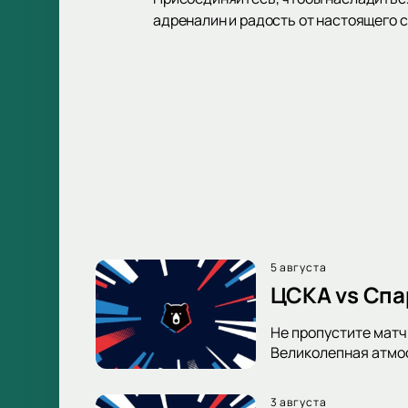
адреналин и радость от настоящего 
5 августа
ЦСКА vs Спа
Не пропустите матч
Великолепная атмос
3 августа