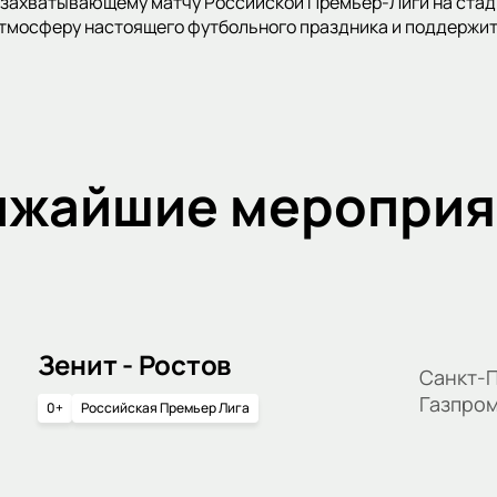
захватывающему матчу Российской Премьер-Лиги на стади
атмосферу настоящего футбольного праздника и поддержи
ижайшие мероприя
Зенит - Ростов
Санкт-П
Газпро
0+
Российская Премьер Лига