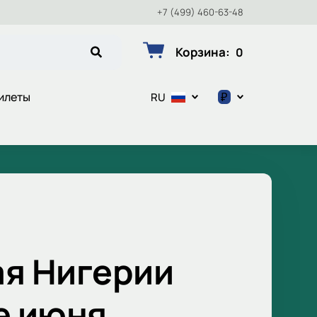
+7 (499) 460-63-48
Корзина
:
0
₽
илеты
RU
$
€
₽
ая Нигерии
е июня