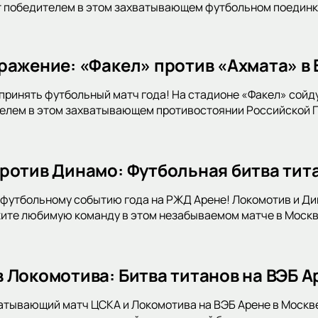
т победителем в этом захватывающем футбольном поединке
ражение: «Факел» против «Ахмата» в
принять футбольный матч года! На стадионе «Факел» сойду
телем в этом захватывающем противостоянии Российской 
ротив Динамо: Футбольная битва тит
футбольному событию года на РЖД Арене! Локомотив и Дин
ите любимую команду в этом незабываемом матче в Москв
 Локомотива: Битва титанов на ВЭБ А
атывающий матч ЦСКА и Локомотива на ВЭБ Арене в Москв