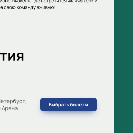
оне «Факел», где встретятся ФК «Факел» и
те свою команду вживую!
тия
етербург,
Выбрать билеты
м Арена