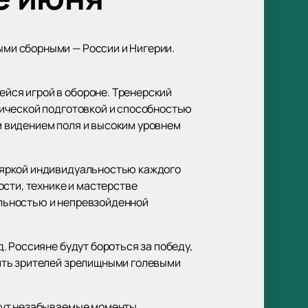
ми сборными — России и Нигерии.
йся игрой в обороне. Тренерский
зической подготовкой и способностью
 видением поля и высоким уровнем
 яркой индивидуальностью каждого
сти, технике и мастерстве
льностью и непревзойденной
 Россияне будут бороться за победу,
ить зрителей зрелищными голевыми
дут незабываемые моменты,