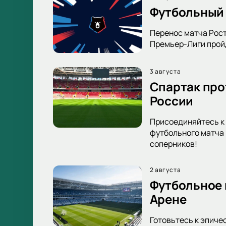
Футбольный 
Перенос матча Рост
Премьер-Лиги пройд
3 августа
Спартак про
России
Присоединяйтесь к 
футбольного матча 
соперников!
2 августа
Футбольное 
Арене
Готовьтесь к эпиче