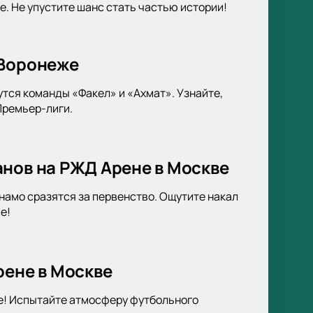
. Не упустите шанс стать частью истории!
 Воронеже
тся команды «Факел» и «Ахмат». Узнайте,
Премьер-лиги.
анов на РЖД Арене в Москве
амо сразятся за первенство. Ощутите накал
е!
рене в Москве
е! Испытайте атмосферу футбольного