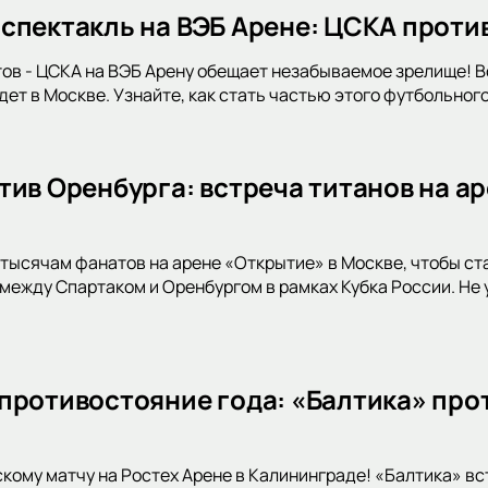
спектакль на ВЭБ Арене: ЦСКА проти
ов - ЦСКА на ВЭБ Арену обещает незабываемое зрелище! 
ет в Москве. Узнайте, как стать частью этого футбольног
тив Оренбурга: встреча титанов на ар
тысячам фанатов на арене «Открытие» в Москве, чтобы с
между Спартаком и Оренбургом в рамках Кубка России. Не 
противостояние года: «Балтика» прот
скому матчу на Ростех Арене в Калининграде! «Балтика» в