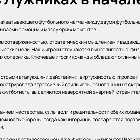
захватывающего футбольного матча между двумя футбольны
ываемые эмоции и массу ярких моментов.
самоотверженностью, стратегическим мышлением и выдающе
высокие цели. Наши игроки отличаются выносливостью, фи
ам соперника. Ключевые игроки команды обладают отличным
ыстрыми атакующими действиями, виртуозностью игроков и
онстрировала агрессивный стиль игры, основанный на скоро
е футболисты выделяются невероятной энергией, стремите
нием мастерства, силы воли и решительности обеих команд.
дежность обороны, тогда как нигерийцы постараются пораз
и.
я ярким противостоянием двух футбольных гигантов! Вас ж