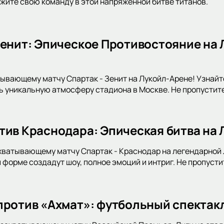
жите свою команду в этой напряженной битве титанов.
Зенит: Эпическое Противостояние на 
тывающему матчу Спартак - Зенит на Лукойл-Арене! Узнайте
ь уникальную атмосферу стадиона в Москве. Не пропустит
тив Краснодара: Эпическая битва на
хватывающему матчу Спартак - Краснодар на легендарной Л
 форме создадут шоу, полное эмоций и интриг. Не пропусти
против «Ахмат»: футбольный спектак