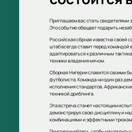
Приглашаем вас стать свидетелями 
Это событие обещает подарить незаб
Российская сбрная известна своей 
штаб всегда ставит перед командой 
адаптироваться к различным тактик
техники владения мячом.
Сборная Нигерии славится своими б
футболиста. Команда ни один раз дем
исполнения стандартов. Африкански
техникой дриблинга.
Эта встреча станет настоящим испыта
демонстрируя свою дисциплину и на
комбинациями и эффектными трюкам
Присоединяйтесь, чтобы насладитьс