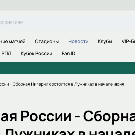
ние матчей
Стадионы
Новости
Клубы
VIP-Б
РПЛ
Кубок России
Fan ID
ссии - Сборная Нигерии состоится в Лужниках в начале июня
ая России - Сборн
в Лужниках в начал