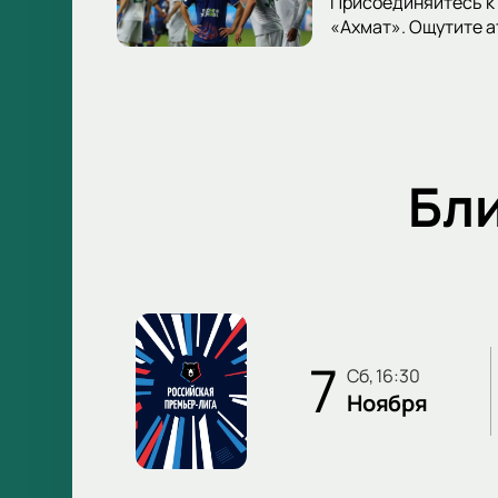
Присоединяйтесь к 
«Ахмат». Ощутите 
Бл
7
сб, 16:30
Ноября