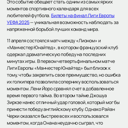
Это событие обещает стать одним из самых ярких
моментов спортивного календаря для всех
любителей футбола.
Билеты на финал Лиги Европы
УЕФА 2025
— уникальная возможность наблюдать за
напряженной борьбой лучших команд мира.
11 апреля состоялся матч между «Лионом» и
«Манчестер Юнайтед», в котором французский клуб
одержал драматическую победу на последних
минутах игры. В первом четвертьфинальном матче
Лиги Европы «Манчестер Юнайтед» был близок к
тому, чтобы закрепить свое преимущество, но ошибка
их голкипера позволила сопернику воспользоваться
моментом. Лени Йоро сравнял счет в добавленное
время первого тайма. Во втором тайме Джошуа
Зиркзе нанес отличный удар головой, который мог бы
принести победу английскому клубу. Однако Райан
Черки оказался быстрее всех и воспользовался
моментом, когда Онана неудачно сыграл, что