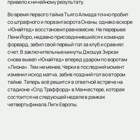
привело к ничейному результату.
Во время первого тайма Тьяго Алмада точно пробил
со штрафного и поразил ворота Онаны, однако вскоре
«Юнайтед» восстановил равновесие. На перерыве
Лени Йоро, недавно присоединившийся к команде
форвард, забил свой первый гол за клуб и сравнял
счет. В заключительные минуты Джошуа Зиркзи
снова вывел «Юнайтед» вперед ударом по воротам
«Лиона». Тем не менее, Черки в последний момент
изменил исход матча, забив поздний гол во втором
тайме. Теперь всё решится в ответной встрече на
стадионе «Олд Траффорд» в Манчестере, которая
состоится на следующей неделе в рамках
четвертьфинала Лиги Европы.