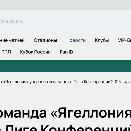
ние матчей
Стадионы
Новости
Клубы
VIP-Б
РПЛ
Кубок России
Fan ID
а «Ягеллония» уверенно выступает в Лиге Конференций 2025 года
оманда «Ягеллония
в Лиге Конференци