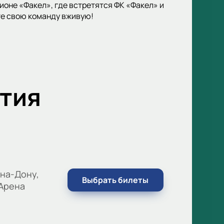
оне «Факел», где встретятся ФК «Факел» и
те свою команду вживую!
тия
на-Дону,
Выбрать билеты
 Арена