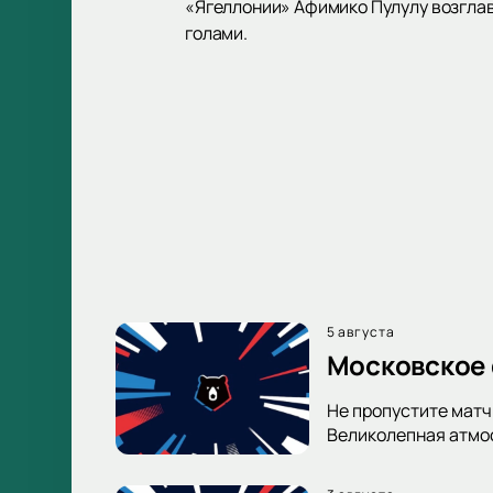
«Ягеллонии» Афимико Пулулу возгла
голами.
5 августа
Московское 
Не пропустите матч
Великолепная атмос