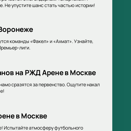
. Не упустите шанс стать частью истории!
 Воронеже
тся команды «Факел» и «Ахмат». Узнайте,
Премьер-лиги.
анов на РЖД Арене в Москве
амо сразятся за первенство. Ощутите накал
е!
рене в Москве
е! Испытайте атмосферу футбольного