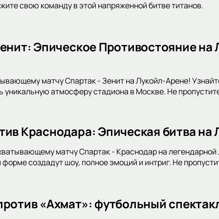
жите свою команду в этой напряженной битве титанов.
Зенит: Эпическое Противостояние на 
тывающему матчу Спартак - Зенит на Лукойл-Арене! Узнайте
ь уникальную атмосферу стадиона в Москве. Не пропустит
тив Краснодара: Эпическая битва на
хватывающему матчу Спартак - Краснодар на легендарной Л
 форме создадут шоу, полное эмоций и интриг. Не пропусти
против «Ахмат»: футбольный спектак