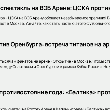
спектакль на ВЭБ Арене: ЦСКА проти
ов - ЦСКА на ВЭБ Арену обещает незабываемое зрелище! 
ет в Москве. Узнайте, как стать частью этого футбольног
тив Оренбурга: встреча титанов на ар
тысячам фанатов на арене «Открытие» в Москве, чтобы с
между Спартаком и Оренбургом в рамках Кубка России. Не 
противостояние года: «Балтика» прот
скому матчу на Ростех Арене в Калининграде! «Балтика» в