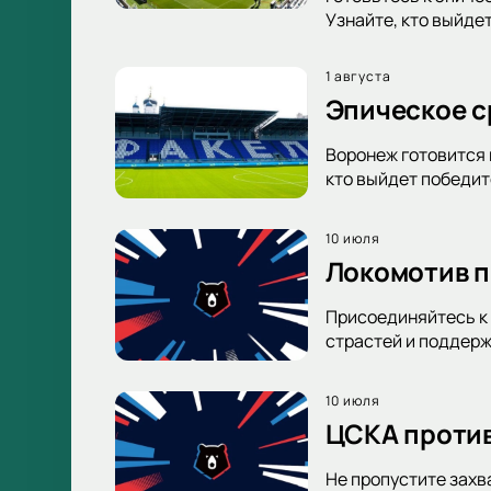
Узнайте, кто выйде
1 августа
Эпическое с
Воронеж готовится 
кто выйдет победи
10 июля
Локомотив п
Присоединяйтесь к 
страстей и поддерж
10 июля
ЦСКА против
Не пропустите захв