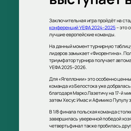
Заключительная игра пройдёт на ста
конференций УЕФА 2024–2025
– это 
лучшие европейские команды.
На данный момент турнирную таблицу
лидеров замыкает «Фиорентина». Пол
триумфатор турнира получает автома
УЕФА 2025–2026.
Для «Ягеллонии» это особенно ценный
команда из Белостока уже добралась
благодаря Марко Лазетичу на 17-й ми
затем Хесус Имас и Афимико Пулулу з
В 1/8 финала польская команда столк
завершилась уверенной победой хозяе
четвертьфинал также пробилась друг