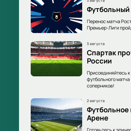
3 августа
Футбольный 
Перенос матча Рост
Премьер-Лиги пройд
3 августа
Спартак про
России
Присоединяйтесь к 
футбольного матча 
соперников!
2 августа
Футбольное 
Арене
Готовьтесь к эпиче