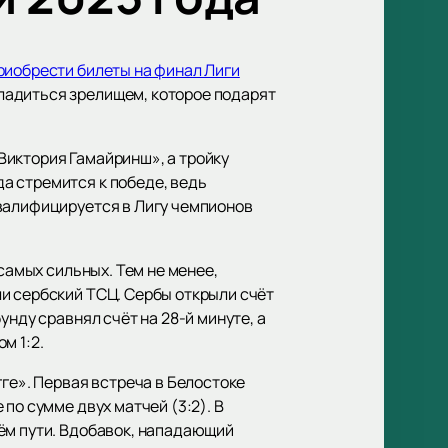
риобрести билеты на финал Лиги
ладиться зрелищем, которое подарят
Виктория Гамайринш», а тройку
а стремится к победе, ведь
квалифицируется в Лигу чемпионов
самых сильных. Тем не менее,
и сербский ТСЦ. Сербы открыли счёт
нду сравнял счёт на 28-й минуте, а
м 1:2.
гге». Первая встреча в Белостоке
по сумме двух матчей (3:2). В
ём пути. Вдобавок, нападающий