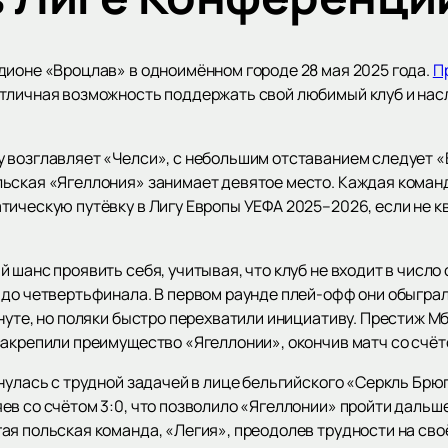
дионе «Вроцлав» в одноимённом городе 28 мая 2025 года.
П
отличная возможность поддержать свой любимый клуб и нас
 возглавляет «Челси», с небольшим отставанием следует «
ьская «Ягеллония» занимает девятое место. Каждая команд
тическую путёвку в Лигу Европы УЕФА 2025–2026, если не 
 шанс проявить себя, учитывая, что клуб не входит в число 
 до четвертьфинала. В первом раунде плей-офф они обыграл
нуте, но поляки быстро перехватили инициативу. Престиж Мбу
акрепили преимущество «Ягеллонии», окончив матч со счёто
нулась с трудной задачей в лице бельгийского «Серкль Брю
в со счётом 3:0, что позволило «Ягеллонии» пройти дальше 
ая польская команда, «Легия», преодолев трудности на сво