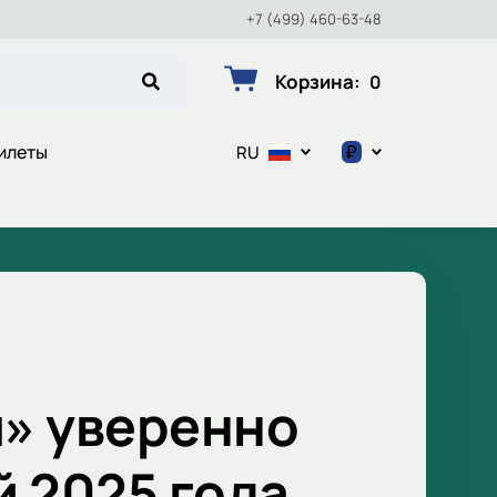
+7 (499) 460-63-48
Корзина
:
0
₽
илеты
RU
$
€
₽
» уверенно
й 2025 года