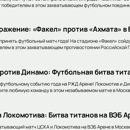
т победителем в этом захватывающем футбольном поединке
ражение: «Факел» против «Ахмата» в
принять футбольный матч года! На стадионе «Факел» сойду
телем в этом захватывающем противостоянии Российской 
ротив Динамо: Футбольная битва тит
футбольному событию года на РЖД Арене! Локомотив и Дин
ите любимую команду в этом незабываемом матче в Москв
 Локомотива: Битва титанов на ВЭБ А
атывающий матч ЦСКА и Локомотива на ВЭБ Арене в Москв