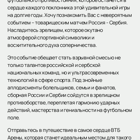
футбольного противостояния, которое останется в
сердце каждого поклонника этой удивительной игры
на долгие годы. Хочу познакомить Вас с невероятным
событием – товарищеским матчем Россия - Сербия.
Насладитесь зрелищем, которое окутано
атмосферой спортивной символики и
восхитительного духа соперничества.
Это событие обещает стать взрывной смесью не
только талантов российской и сербской
национальных команд, но и ультрасовременных
технологий в сфере спорта. Под знойные
аплодисменты болельщиков, семьи и фанатов,
сборная России и Сербии сойдутся в зрелищном
противоборстве, переплетая гармонию ударных
действий, мастерства и гениальности на футбольном
поле.
Отправьтесь в путешествие в самое сердце ВТБ
Арены, которая станет идеальным местом для такого