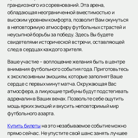
грандиозного из соревнований. Эта арена,
обладающая неограниченной вместимостью и
высоким уровнем комфорта, позволит Вам окунуться
в неповторимую атмосферу футбольных страстей и
неусыпной борьбы за победу. Здесь Вы будете
свидетелями исторической встречи, оставляющей
след в сердцах каждого зрителя.
Ваше участие – воплощение желания быть в центре
внимания футбольного события года. Приготовьтесь
к эксклюзивным эмоциям, которые заполнят Ваше
сердце с первых минут матча. Окружающая Вас
атмосфера, а ликующие трибуны будут подстегивать
адреналин в Ваших венах. Позвольте себе ощутить
мощь ярких эмоций и вкусить неповторимый мир
футбольного азарта.
Купить билеты
на это незабываемое событие можно
прямо сейчас. Не упустите свой шанс занять лучшее