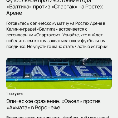
Футбольное противостояние года:
«Балтика» против «Спартак» на Ростех
Арене
Готовьтесь к эпическому матчу на Ростех Арене в
Калининграде! «Балтика» встречается с
легендарным «Спартаком». Узнайте, кто выйдет
победителем в этом захватывающем футбольном
поединке. Не упустите шанс стать частью истории!
1 августа
Эпическое сражение: «Факел» против
«Ахмата» в Воронеже
Воронеж готовится принять футбольный матч года!