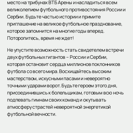
место на трибунах ВТБ Арены и насладиться всем
великолепием футбольного противостояния России и
Сербии. Будьте частью истории и примите
приглашение на великое футбольное празднование,
которое запомнится на многие годы вперед.
Поторопитесь, время не ждет!
Не упустите возможность стать свидетелем встречи
двух футбольных гигантов – России и Сербии,
которая остановит сердца миллионов поклонников
футбола со всего мира. Восхищайтесь высоким
мастерством, искусными пасами и невероятно
точными ударами ворот. Будьте героем этого дня,
присоединившись к болельщикам, готовым всю ночь
подпевать гимнам своих команд и окутывать
атмосферу страстей невероятной энергетикой
футбольной вечности.