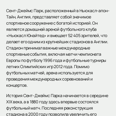
Сент-Джеймс Парк, расположенный в Ньюкасл-апон-
Тайн, Англия, представляет собой значимое
спортивное сооружение с богатой историей. Он
является домашней ареной футбольного клуба
«Ньюкасл Юнайтед» и вмещает 52 405 зрителей, что
делает его одним из крупнейших стадионов в Англии.
Стадион принимал важные международные
спортивные события, включая матчи чемпионата
Европы по футболу 1996 года и футбольные турниры
летних Олимпийских игр 2012 года. Помимо
футбольных матчей, арена используется для
проведения международных соревнований и
концертов.
История Сент-Джеймс Парка начинается в середине
XIX века, а в 1880 году здесь впервые состоялся
футбольный матч. Последняя реконструкция
стадиона в 2000 году позволила увеличить его