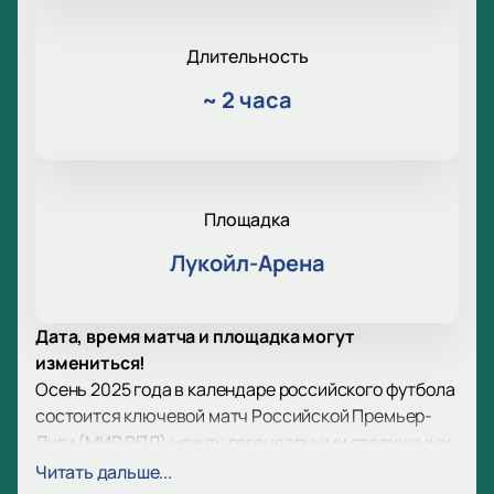
Длительность
~
2 часа
Площадка
Лукойл-Арена
Дата, время матча и площадка могут
измениться!
Осень 2025 года в календаре российского футбола
состоится ключевой матч Российской Премьер-
Лиги (МИР РПЛ) между легендарными столичными
клубами «Спартак — ЦСКА».
Читать дальше...