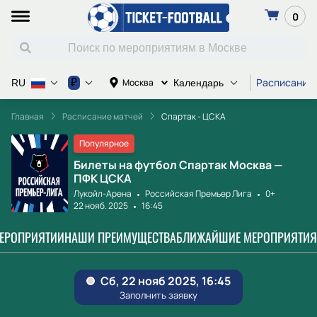
0
Расписание
₽
Москва
RU
Календарь
Главная
Расписание матчей
Спартак - ЦСКА
Популярное
Билеты на футбол Спартак Москва —
ПФК ЦСКА
Лукойл-Арена
Российская Премьер Лига
0+
22 нояб. 2025
16:45
МЕРОПРИЯТИИ
НАШИ ПРЕИМУЩЕСТВА
БЛИЖАЙШИЕ МЕРОПРИЯТИЯ