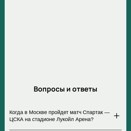
вариантов поможет наша электронная схема
арены.
Продажа билетов на «Спартак — ЦСКА»
2025 в Москве
Оплатив заказ на нашем сайте, вы моментально
получите билеты на матч «Спартак — ЦСКА».
Укажите данные для доставки, выберите удобные
места, и сразу после оплаты вы получите билеты на
указанный вами email. Покупка займёт всего
несколько минут и обеспечит вас подлинными
билетами на эту игру.
Вопросы и ответы
Когда в Москве пройдет матч Спартак —
ЦСКА на стадионе Лукойл Арена?