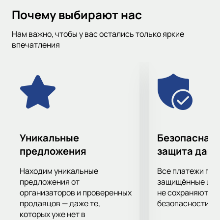
информацию, чтобы вы могли следить за матчами любимых
Почему выбирают нас
команд и не пропустить важные игры. Для удобства, вы
также можете фильтровать события по дате, городу, месту
Нам важно, чтобы у вас остались только яркие
проведения и турниру.
впечатления
Уникальные
Безопасная 
предложения
защита дан
Находим уникальные
Все платежи про
предложения от
защищённые шлю
организаторов и проверенных
не сохраняются 
продавцов — даже те,
безопасности.
которых уже нет в