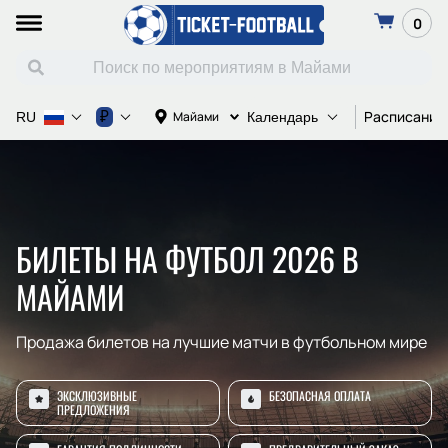
0
Расписание
₽
Майами
RU
Календарь
БИЛЕТЫ НА ФУТБОЛ 2026 В
МАЙАМИ
Продажа билетов на лучшие матчи в футбольном мире
ЭКСКЛЮЗИВНЫЕ
БЕЗОПАСНАЯ ОПЛАТА
ПРЕДЛОЖЕНИЯ