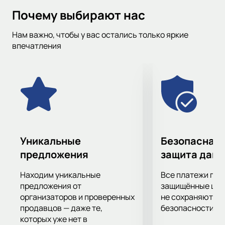
информацию, чтобы вы могли следить за матчами любимых
Почему выбирают нас
команд и не пропустить важные игры. Для удобства, вы
также можете фильтровать события по дате, городу, месту
Нам важно, чтобы у вас остались только яркие
проведения и турниру.
впечатления
Уникальные
Безопасная 
предложения
защита дан
Находим уникальные
Все платежи про
предложения от
защищённые шлю
организаторов и проверенных
не сохраняются 
продавцов — даже те,
безопасности.
которых уже нет в