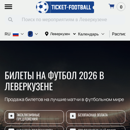
0
Расписа
₽
Леверкузен
RU
Календарь
БИЛЕТЫ НА ФУТБОЛ 2026 В
ЛЕВЕРКУЗЕНЕ
Продажа билетов на лучшие матчи в футбольном мире
ЭКСКЛЮЗИВНЫЕ
БЕЗОПАСНАЯ ОПЛАТА
ПРЕДЛОЖЕНИЯ