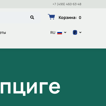
+7 (499) 460-63-48
Корзина
:
0
₽
еты
RU
$
€
₽
йпциге