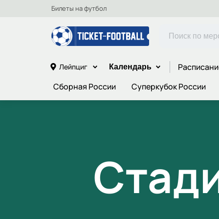
Билеты на футбол
Расписани
Лейпциг
Календарь
Сборная России
Суперкубок России
Стади