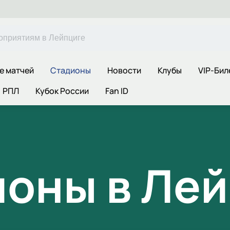
е матчей
Стадионы
Новости
Клубы
VIP-Бил
РПЛ
Кубок России
Fan ID
оны в Ле