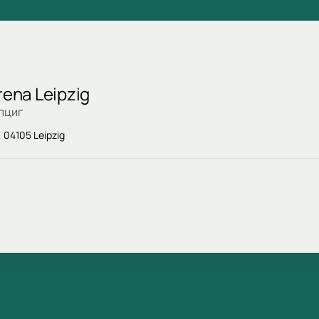
rena Leipzig
пциг
 04105 Leipzig