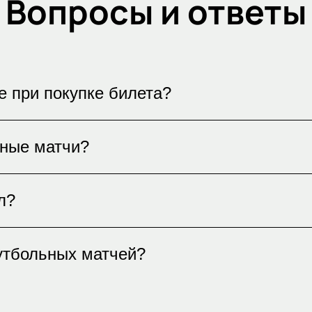
Вопросы и ответы
е при покупке билета?
е вы можете выбрать место на интерактивной 
ьные матчи?
секторах и выбрать наиболее удобное для вас
 легко купить через наш сайт. Мы предлагаем
л?
почту или курьером. Убедитесь в подлинности
.
а на стадионе и категории матча. Для получе
утбольных матчей?
пными вариантами на нашем сайте. Мы гарант
вариант для вас.
й в России и мире доступно на нашем сайте. 