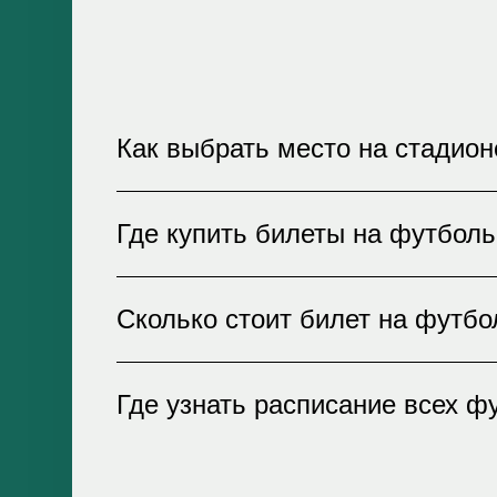
Как выбрать место на стадион
При покупке билетов на нашем сайт
Где купить билеты на футбол
увидеть доступные места в разных 
гарантией подлинности билетов!
Билеты на футбольные матчи можно
Сколько стоит билет на футбо
доставкой билетов на электронную 
воспользовавшись нашим сервисом
Стоимость билетов зависит от мест
Где узнать расписание всех ф
пожалуйста, ознакомьтесь с досту
возможность выбрать оптимальный 
Расписание всех футбольных матче