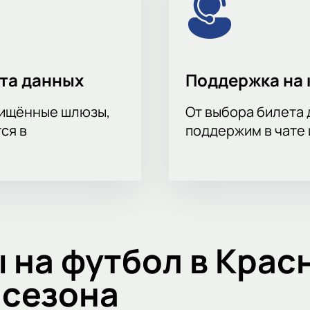
ита данных
Поддержка на 
щищённые шлюзы,
От выбора билета 
ся в
поддержим в чате 
 на футбол в Крас
 сезона