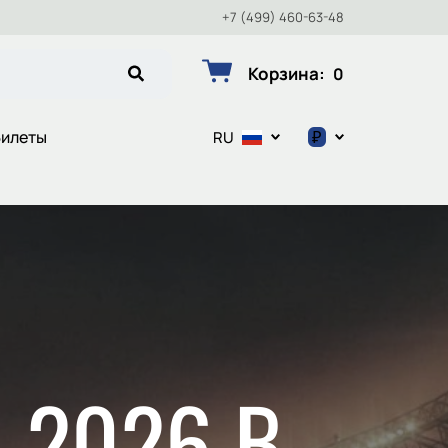
+7 (499) 460-63-48
Корзина
:
0
₽
Билеты
RU
$
€
₽
 2026 В