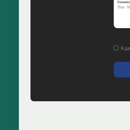
Коммен
Я д