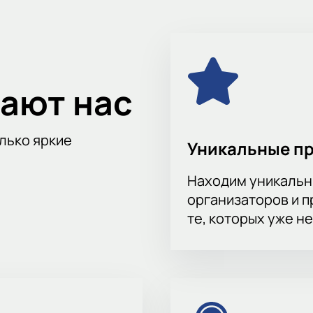
ь за матчами любимых команд и не пропустить
по дате, городу, месту проведения и турниру.
ают нас
олько яркие
Уникальные п
Находим уникальн
организаторов и 
те, которых уже н