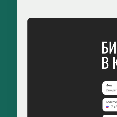
БИ
В 
Имя
Телефо