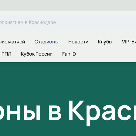
ние матчей
Стадионы
Новости
Клубы
VIP-Б
РПЛ
Кубок России
Fan ID
ны в Кра