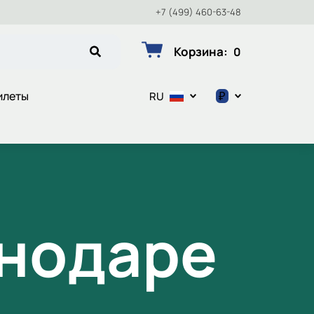
+7 (499) 460-63-48
Корзина
:
0
₽
илеты
RU
$
€
₽
снодаре