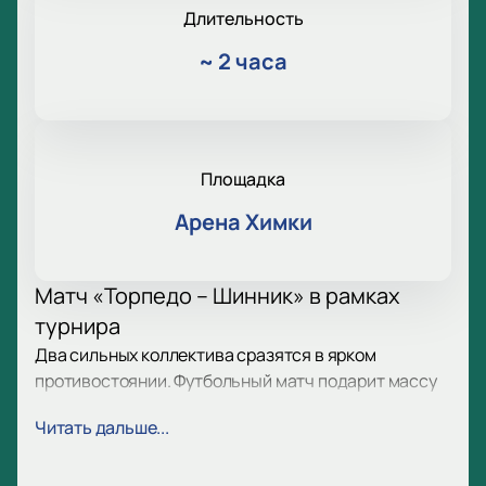
Длительность
~
2 часа
Площадка
Арена Химки
Матч «Торпедо – Шинник» в рамках
турнира
Два сильных коллектива сразятся в ярком
противостоянии. Футбольный матч подарит массу
эмоций, ведь встречаются признанные лидеры
Читать дальше...
российского футбола. Атмосфера турнира, борьба
за очки и страсть на поле ждут болельщиков в
матче «Торпедо – Шинник». Прогноз на матч