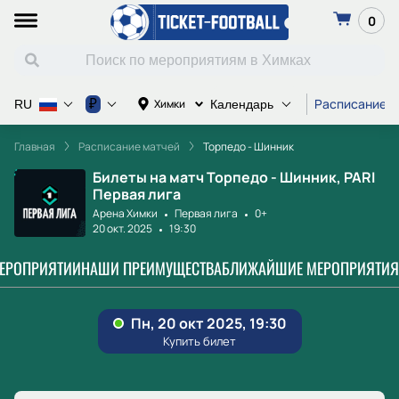
0
Расписание м
₽
Химки
RU
Календарь
Главная
Расписание матчей
Торпедо - Шинник
Билеты на матч Торпедо - Шинник, PARI
Первая лига
Арена Химки
Первая лига
0+
20 окт. 2025
19:30
МЕРОПРИЯТИИ
НАШИ ПРЕИМУЩЕСТВА
БЛИЖАЙШИЕ МЕРОПРИЯТИЯ