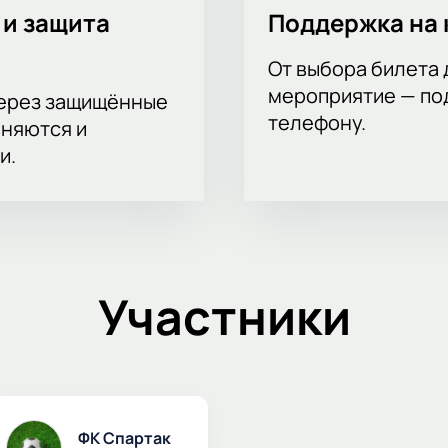
 и защита
Поддержка на 
От выбора билета 
мероприятие — под
через защищённые
телефону.
аняются и
и.
Участники
ФК Спартак