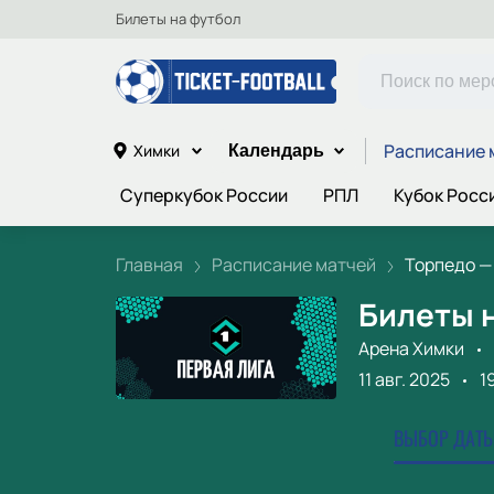
Билеты на футбол
Расписание 
Химки
Календарь
Суперкубок России
РПЛ
Кубок Росс
Главная
Расписание матчей
Торпедо — 
Билеты н
Арена Химки
11 авг. 2025
1
ВЫБОР ДАТЫ