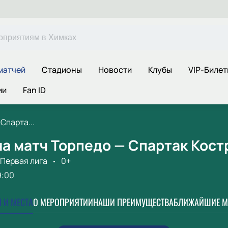
матчей
Стадионы
Новости
Клубы
VIP-Билет
ии
Fan ID
Спарта...
а матч Торпедо — Спартак Кост
Первая лига
0+
9:00
 И МЕСТА
О МЕРОПРИЯТИИ
НАШИ ПРЕИМУЩЕСТВА
БЛИЖАЙШИЕ М