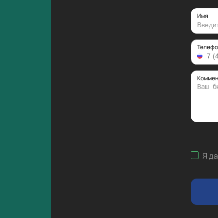
Имя
Телефо
Коммен
Я д