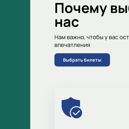
Почему в
Купите билеты
на футбол онлайн.
через сайт или по телефону. Стоим
нас
Нам важно, чтобы у вас ос
впечатления
Выбрать билеты