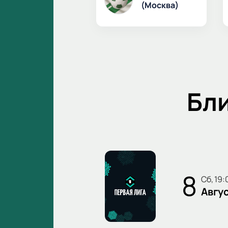
(Москва)
Бл
8
сб, 19
Авгу