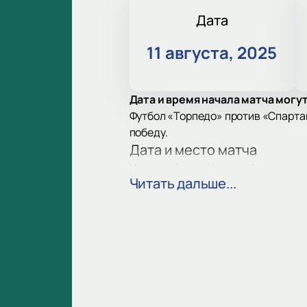
Дата
11 августа, 2025
Дата и время начала матча могу
Футбол «Торпедо» против «Спарта
победу.
Дата и место матча
Игра пройдет в Химках. Адрес: ули
Читать дальше...
Обзор команд
«Торпедо» Москва — старейши
страны.
«Спартак Кострома» основан в
Арена Химки
Стадион Арена Химки — современн
футбола.
Билеты на матч «Торпедо»