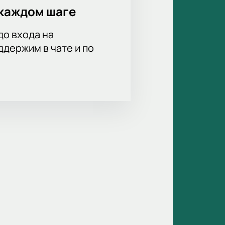
каждом шаге
до входа на
держим в чате и по