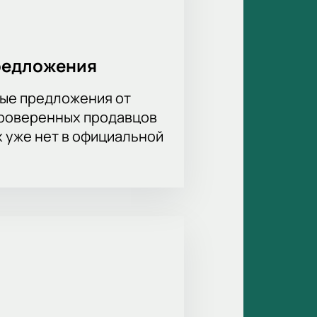
и VIP-места. Закажите билеты
редложения
ые предложения от
проверенных продавцов
х уже нет в официальной