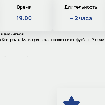
Время
Длительность
19:00
~
2 часа
т измениться!
к Кострома». Матч привлекает поклонников футбола России
ца Кирова, дом 24.
й клуб страны. Основан в 1924 году. Клуб выигрывал чемпи
 1959 году. Клуб выступает в Первой лиге. Коллектив показ
ая площадка для футбола. Трибуны дают хороший обзор пол
 — «Спартак Кострома». Первая лига