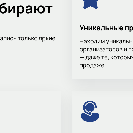
ыбирают
 Схема зала покажет свободные места. Выберите обычные ил
ость зависит от выбранного сектора.
Уникальные п
тались только яркие
Находим уникальн
организаторов и 
— даже те, которы
продаже.