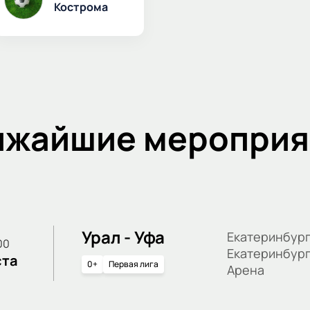
Кострома
ижайшие мероприя
Урал - Уфа
Екатеринбург
:00
Екатеринбур
ста
0+
Первая лига
Арена