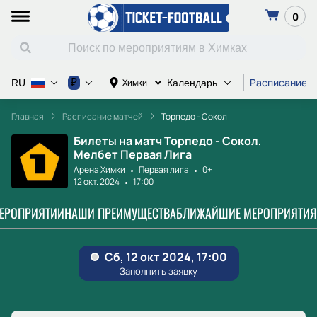
0
Расписание м
₽
Химки
RU
Календарь
Главная
Расписание матчей
Торпедо - Сокол
Билеты на матч Торпедо - Сокол,
Мелбет Первая Лига
Арена Химки
Первая лига
0+
12 окт. 2024
17:00
МЕРОПРИЯТИИ
НАШИ ПРЕИМУЩЕСТВА
БЛИЖАЙШИЕ МЕРОПРИЯТИЯ