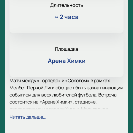
Длительность
~
2 часа
Площадка
Арена Химки
Матч между «Торпедо» и «Соколом» в рамках
Мелбет Первой Лиги обещает быть захватывающим
событием для всех любителей футбола. Встреча
состоится на «Арене Химки», стадионе,
расположенном в городе Химки, Московская
область, вместимость которого составляет 14 950
Читать дальше...
зрителей.
«Торпедо» из Москвы — клуб с богатой историей и