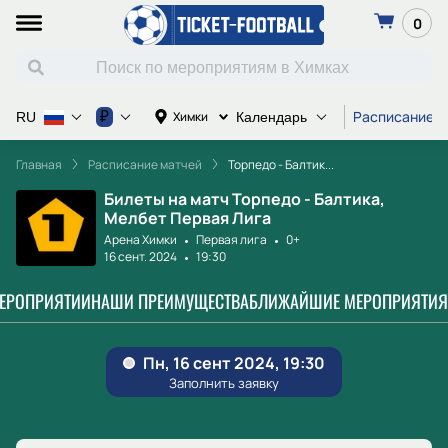
0
Расписание м
₽
Химки
RU
Календарь
Главная
Расписание матчей
Торпедо - Балтик...
Билеты на матч Торпедо - Балтика,
Мелбет Первая Лига
Арена Химки
Первая лига
0+
16 сент. 2024
19:30
МЕРОПРИЯТИИ
НАШИ ПРЕИМУЩЕСТВА
БЛИЖАЙШИЕ МЕРОПРИЯТИЯ