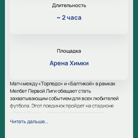
Длительность
~
2 часа
Площадка
Арена Химки
Матч между «Торпедо» и «Балтикой» в рамках
Мелбет Первой Лиги обещает стать
захватывающим событием для всех любителей
футбола. Этот поединок пройдет на стадионе
«Арена Химки», который располагается в
Московской области и вмещает до 14 950 зрителей.
Читать дальше...
«Торпедо» — легендарный клуб из Москвы,
существующий с 1924 года. За свою долгую