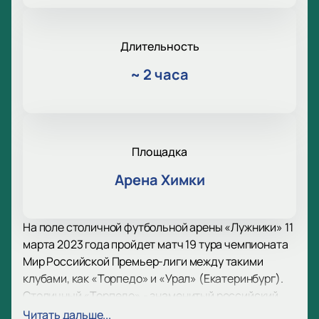
Длительность
~
2 часа
Площадка
Арена Химки
На поле столичной футбольной арены «Лужники» 11
марта 2023 года пройдет матч 19 тура чемпионата
Мир Российской Премьер-лиги между такими
клубами, как «Торпедо» и «Урал» (Екатеринбург).
Столичный «Торпедо» - знаменитый российский
клуб с очень богатой историей, списком наград и
Читать дальше...