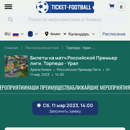
0
Расписание м
₽
Химки
RU
Календарь
Главная
Расписание матчей
Торпедо - Урал. ...
Билеты на матч Российской Премьер
лиги. Торпедо - Урал
Арена Химки
Российская Премьер Лига
0+
11 мар. 2023
14:00
МЕРОПРИЯТИИ
НАШИ ПРЕИМУЩЕСТВА
БЛИЖАЙШИЕ МЕРОПРИЯТИЯ