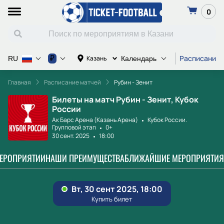
0
Расписание 
₽
Казань
RU
Календарь
Главная
Расписание матчей
Рубин - Зенит
Билеты на матч Рубин - Зенит, Кубок
России
Ак Барс Арена (Казань Арена)
Кубок России.
Групповой этап
0+
30 сент. 2025
18:00
МЕРОПРИЯТИИ
НАШИ ПРЕИМУЩЕСТВА
БЛИЖАЙШИЕ МЕРОПРИЯТИЯ