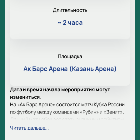
Длительность
~
2 часа
Площадка
Ак Барс Арена (Казань Арена)
Дата и время начала мероприятия могут
измениться.
На «Ак Барс Арене» состоится матч Кубка России
по футболу между командами «Рубин» и «Зенит».
Данный матч обещает стать значимым событием
для всех любителей футбола. «Рубин» из Казани и
Читать дальше...
«Зенит» из Санкт-Петербурга — два ведущих