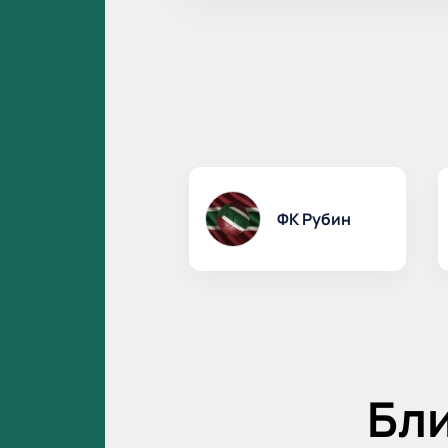
ФК Рубин
Бл