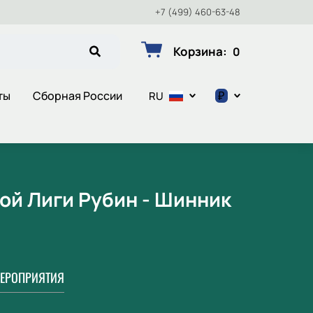
+7 (499) 460-63-48
Корзина
:
0
₽
ты
Сборная России
RU
$
€
₽
ой Лиги Рубин - Шинник
ЕРОПРИЯТИЯ