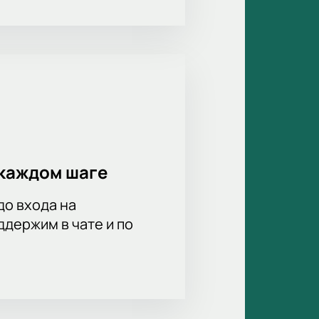
каждом шаге
до входа на
держим в чате и по