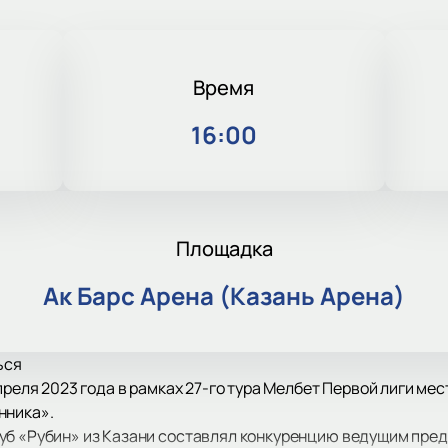
Время
16:00
Площадка
Ак Барс Арена (Казань Арена)
ься
апреля 2023 года в рамках 27-го тура Мелбет Первой лиги м
нника».
уб «Рубин» из Казани составлял конкуренцию ведущим пре