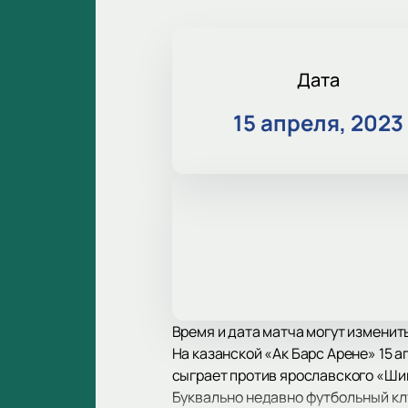
Дата
15 апреля, 2023
Время и дата матча могут изменит
На казанской «Ак Барс Арене» 15 
сыграет против ярославского «Ши
Буквально недавно футбольный кл