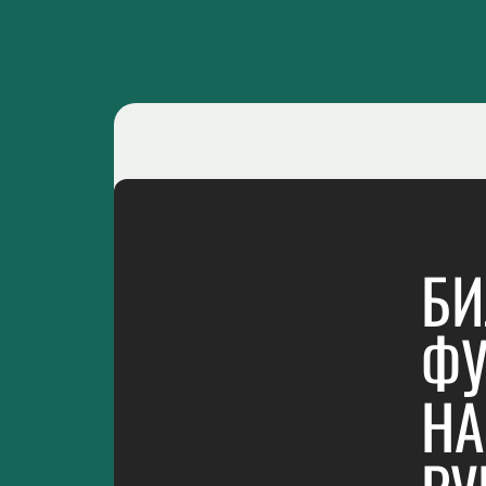
БИ
ФУ
НА