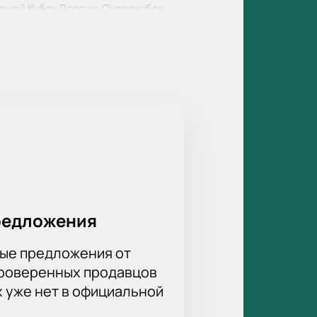
омой Кубок России, Суперкубок
е менее, эта команда всегда была
овольно неплохое четвертное
 ярославцы выглядят очень
та. Поспешите сделать ваш заказ,
редложения
ые предложения от
проверенных продавцов
х уже нет в официальной