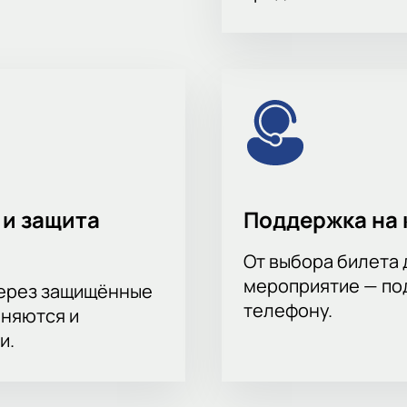
 и защита
Поддержка на 
От выбора билета 
мероприятие — под
через защищённые
телефону.
аняются и
и.