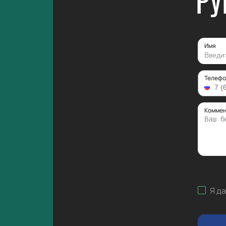
РУ
Имя
Телефо
Коммен
Я д