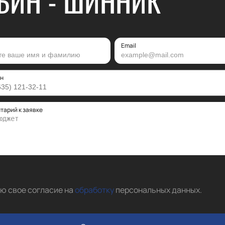
БИН - ШИННИК
Email
н
тарий к заявке
аю свое согласие на
обработку
персональных данных
.