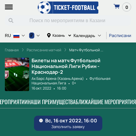
0
Расписание 
₽
Казань
RU
Календарь
Главная
Расписание матчей
Матч Футбольной ...
Билеты на матч Футбольной
Национальной Лиги Рубин -
Краснодар-2
Ак Барс Арена (Казань Арена)
Футбольная
Национальная Лига
0+
16 окт. 2022
16:00
МЕРОПРИЯТИИ
НАШИ ПРЕИМУЩЕСТВА
БЛИЖАЙШИЕ МЕРОПРИЯТИЯ