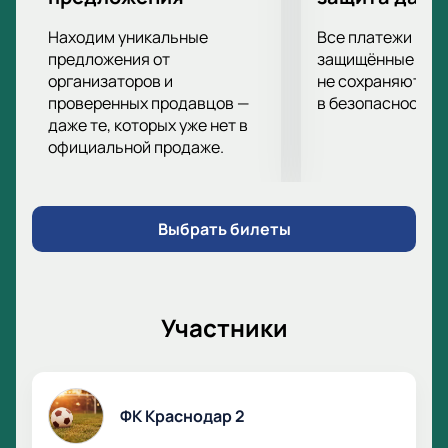
Сегодня казанцы будут принимать на своем поле
вторую команду краснодарцев, которая может
Находим уникальные
Все платежи про
удивить своей результативностью.
предложения от
защищённые шлю
Купить билеты на матч Первой лиги между клубами
организаторов и
не сохраняются 
проверенных продавцов —
в безопасности.
«Рубин» и «Краснодар-2» можно за несколько
даже те, которых уже нет в
минут на этом сайте.
официальной продаже.
Выбрать билеты
Участники
ФК Краснодар 2