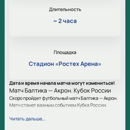
Длительность
~
2 часа
Площадка
Стадион «Ростех Арена»
Дата и время начала матча могут измениться!
Матч Балтика — Акрон. Кубок России
Скоро пройдет футбольный матч Балтика — Акрон.
Матч станет важным событием Кубка России.
Футбол вызывает эмоции, страсть, борьбу. Каждая
Читать дальше...
команда показывает сильные стороны. Клубы
стремятся к победе.