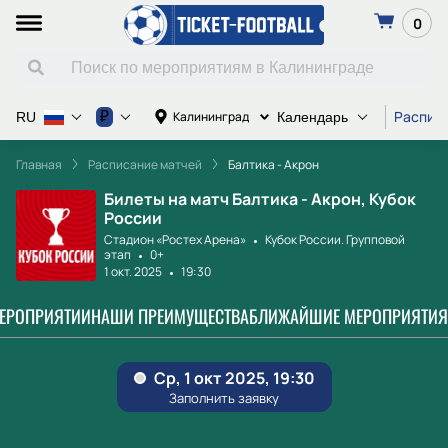
0
Распис
₽
Калининград
RU
Календарь
Главная
Расписание матчей
Балтика - Акрон
Билеты на матч Балтика - Акрон, Кубок
России
Стадион «Ростех Арена»
Кубок России. Групповой
этап
0+
1 окт. 2025
19:30
МЕРОПРИЯТИИ
НАШИ ПРЕИМУЩЕСТВА
БЛИЖАЙШИЕ МЕРОПРИЯТИЯ