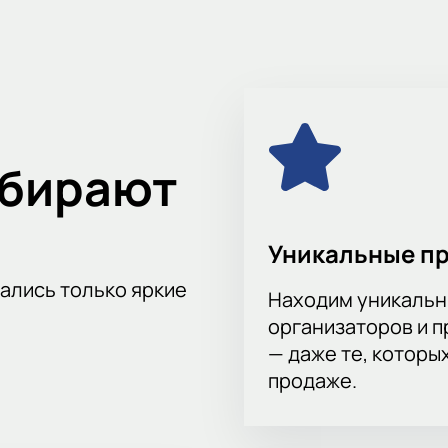
ния и отдыха.
алтика» - «Уфа», вы можете купить билеты на нашем сайте. 
 время и избежать очередей. Рекомендуется приобретать би
унах и избежать возможных неудобств в день матча.
 матч «Балтика» - «Уфа» вживую.
Купить билеты
на нашем с
те частью этого захватывающего спортивного события.
ыбирают
Уникальные п
тались только яркие
Находим уникальн
организаторов и 
— даже те, которы
продаже.