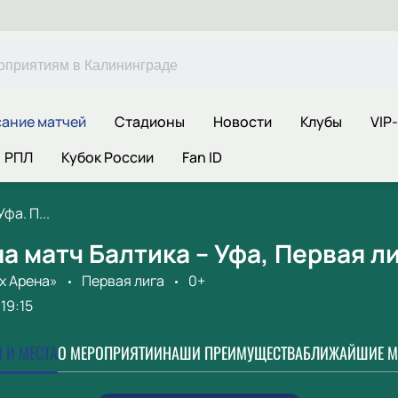
ание матчей
Стадионы
Новости
Клубы
VIP
РПЛ
Кубок России
Fan ID
фа. П...
а матч Балтика – Уфа, Первая л
х Арена»
Первая лига
0+
19:15
 И МЕСТА
О МЕРОПРИЯТИИ
НАШИ ПРЕИМУЩЕСТВА
БЛИЖАЙШИЕ М