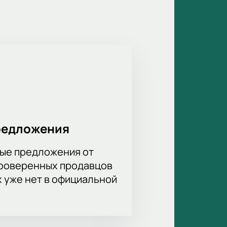
Процесс покупки билетов прост и
леты заранее, чтобы
айте можно уже сейчас.
редложения
ые предложения от
проверенных продавцов
х уже нет в официальной