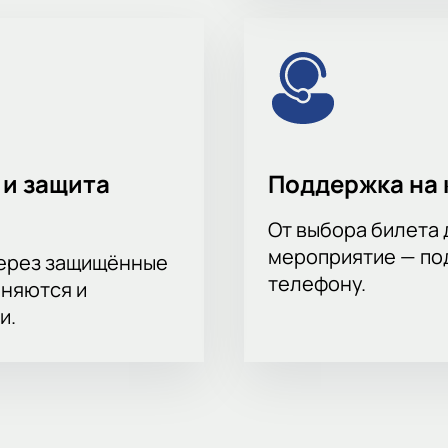
 и защита
Поддержка на 
От выбора билета 
мероприятие — под
через защищённые
телефону.
аняются и
и.