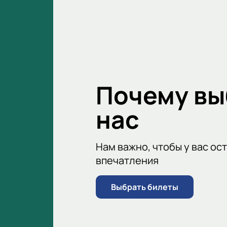
возможностями, а также зоны пита
Для того чтобы попасть на матч «Б
удобен, что позволяет сэкономить
гарантировать себе место на триб
Не упустите возможность увидеть
Поддержите свою команду и стань
Почему в
нас
Нам важно, чтобы у вас ос
впечатления
Выбрать билеты