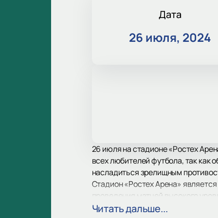
Дата
26 июля, 2024
26 июля на стадионе «Ростех Арен
всех любителей футбола, так как 
насладиться зрелищным противос
Стадион «Ростех Арена» является
проведения матчей высокого уров
инфраструктура обеспечивает удо
Читать дальше...