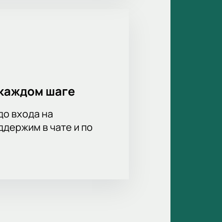
каждом шаге
до входа на
держим в чате и по