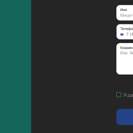
Имя
Телефо
Коммен
Я д