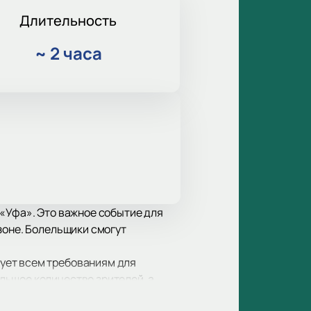
Длительность
~
2 часа
 «Уфа». Это важное событие для
зоне. Болельщики смогут
ует всем требованиям для
льшое количество зрителей, а
а для людей с ограниченными