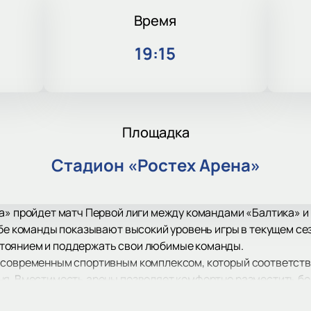
Время
19:15
Площадка
Стадион «Ростех Арена»
а» пройдет матч Первой лиги между командами «Балтика» и
обе команды показывают высокий уровень игры в текущем се
тоянием и поддержать свои любимые команды.
 современным спортивным комплексом, который соответств
ня. Вместимость арены позволяет комфортно разместить бо
бство для всех посетителей. На арене предусмотрены мест