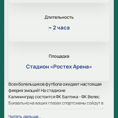
Длительность
~
2 часа
Площадка
Стадион «Ростех Арена»
Всех болельщиков футбола ожидает настоящая
феерия эмоций! На стадионе
Калининград состоится ФК Балтика - ФК Велес.
Буквально на ваших глазах спортсмены сойдут в
напряженном, отчаянном противостоянии! Еще бы,
ведь никто не хочет быть побежденным! Именно
Читать дальше...