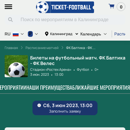
0
Распис
₽
Калининград
RU
Календарь
Главная
Расписание матчей
ФК Балтика - ФК ...
Билеты на футбольный матч. ФК Балтика
- ФК Велес
Стадион «Ростех Арена»
Футбол
0+
3 июн. 2023
13:00
МЕРОПРИЯТИИ
НАШИ ПРЕИМУЩЕСТВА
БЛИЖАЙШИЕ МЕРОПРИЯТИЯ