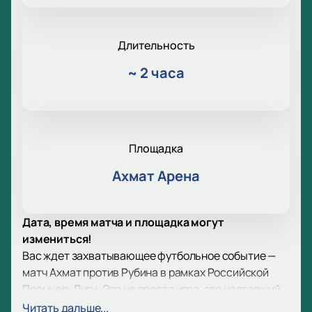
Длительность
~
2 часа
Площадка
Ахмат Арена
Дата, время матча и площадка могут
измениться!
Вас ждет захватывающее футбольное событие —
матч Ахмат против Рубина в рамках Российской
Премьер-Лиги. Это не просто игра, это настоящий
праздник для всех любителей спорта. Первый тур
Читать дальше...