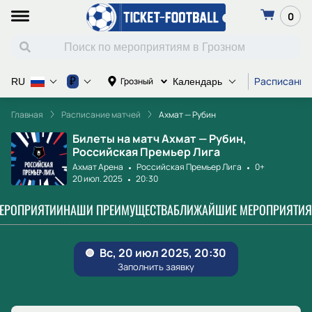
0
Расписание
₽
Грозный
RU
Календарь
Главная
Расписание матчей
Ахмат — Рубин
Билеты на матч Ахмат — Рубин,
Российская Премьер Лига
Ахмат Арена
Российская Премьер Лига
0+
20 июл. 2025
20:30
МЕРОПРИЯТИИ
НАШИ ПРЕИМУЩЕСТВА
БЛИЖАЙШИЕ МЕРОПРИЯТИЯ