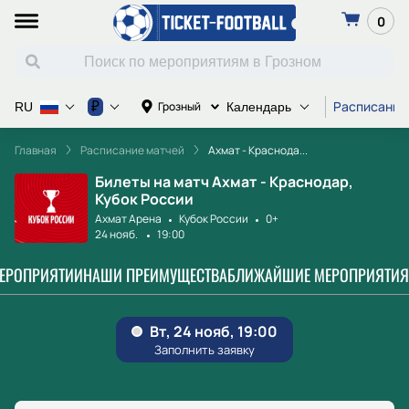
0
Расписание
₽
Грозный
RU
Календарь
Главная
Расписание матчей
Ахмат - Краснода...
Билеты на матч Ахмат - Краснодар,
Кубок России
Ахмат Арена
Кубок России
0+
24 нояб.
19:00
МЕРОПРИЯТИИ
НАШИ ПРЕИМУЩЕСТВА
БЛИЖАЙШИЕ МЕРОПРИЯТИЯ