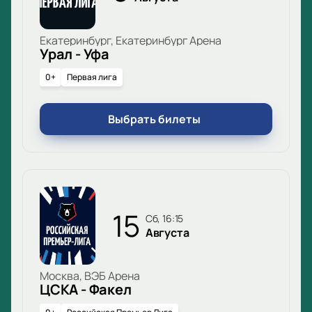
матча. Корпоративным клиентам доступны
специальные предложения для организации
Екатеринбург, Екатеринбург Арена
мероприятий с коллегами или партнёрами.
Урал - Уфа
0+
Первая лига
Выбрать билеты
15
сб, 16:15
Августа
Москва, ВЭБ Арена
ЦСКА - Факел