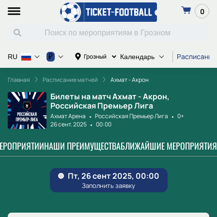
0
Расписание
₽
Грозный
RU
Календарь
Главная
Расписание матчей
Ахмат - Акрон
Билеты на матч Ахмат - Акрон,
Российская Премьер Лига
Ахмат Арена
Российская Премьер Лига
0+
26 сент. 2025
00:00
МЕРОПРИЯТИИ
НАШИ ПРЕИМУЩЕСТВА
БЛИЖАЙШИЕ МЕРОПРИЯТИЯ