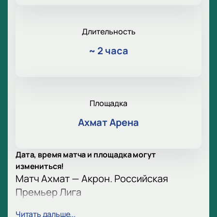
Длительность
~
2 часа
Площадка
Ахмат Арена
Дата, время матча и площадка могут
измениться!
Матч Ахмат — Акрон. Российская
Премьер Лига
Футбольный матч ждёт поклонников спорта. В 10
Читать дальше...
туре Российской Премьер Лиги встретятся клубы