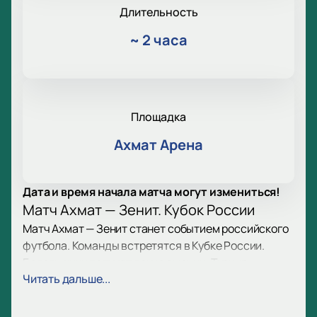
Длительность
~
2 часа
Площадка
Ахмат Арена
Дата и время начала матча могут измениться!
Матч Ахмат — Зенит. Кубок России
Матч Ахмат — Зенит станет событием российского
футбола. Команды встретятся в Кубке России.
Болельщики получат яркие эмоции. Турнир
Читать дальше...
привлекает внимание фанатов. Ждите
напряжённую борьбу на поле.
Дата и место игры