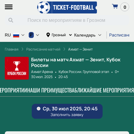
0
Расписание
₽
Грозный
RU
Календарь
Главная
Расписание матчей
Ахмат — Зенит
Билеты на матч Ахмат — Зенит, Кубок
России
Ахмат Арена
Кубок России. Групповой этап
0+
30 июл. 2025
20:45
МЕРОПРИЯТИИ
НАШИ ПРЕИМУЩЕСТВА
БЛИЖАЙШИЕ МЕРОПРИЯТИЯ