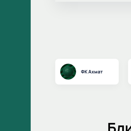
ФК Ахмат
Бл