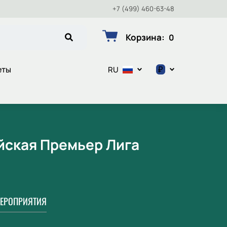
+7 (499) 460-63-48
Корзина
:
0
₽
еты
RU
$
€
₽
ийская Премьер Лига
ЕРОПРИЯТИЯ