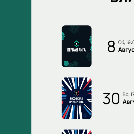
8
сб, 19
Авгу
30
вс, 
Авг