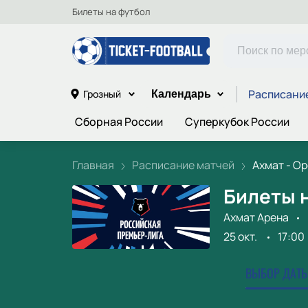
Билеты на футбол
Расписани
Грозный
Календарь
Сборная России
Суперкубок России
Главная
Расписание матчей
Ахмат - О
Билеты н
Ахмат Арена
25 окт.
17:00
ВЫБОР ДАТЫ