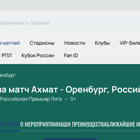
е матчей
Стадионы
Новости
Клубы
VIP-Бил
РПЛ
Кубок России
Fan ID
ренбург
а матч Ахмат - Оренбург, Росс
Российская Премьер Лига
0+
 И МЕСТА
О МЕРОПРИЯТИИ
НАШИ ПРЕИМУЩЕСТВА
БЛИЖАЙШИЕ М