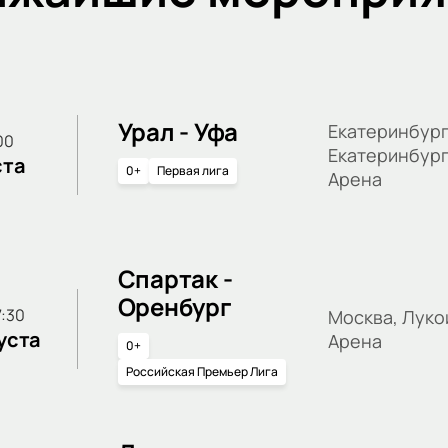
Урал - Уфа
Екатеринбург
:00
Екатеринбур
ста
0+
Первая лига
Арена
Спартак -
Оренбург
17:30
Москва, Луко
уста
Арена
0+
Российская Премьер Лига