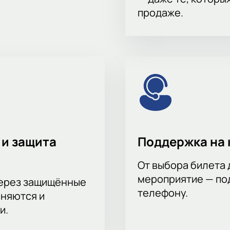
сектора.
продаже.
или по телефону.
 и защита
Поддержка на 
От выбора билета 
мероприятие — под
через защищённые
телефону.
аняются и
и.