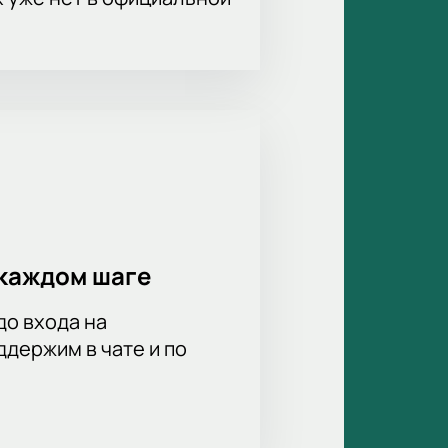
каждом шаге
до входа на
держим в чате и по